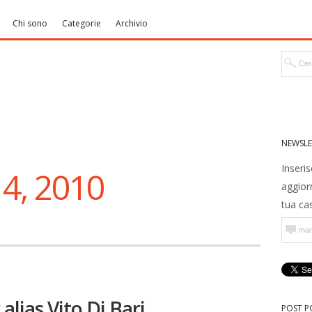
Chi sono
Categorie
Archivio
NEWSLE
Inseris
4, 2010
aggior
tua cas
 alias Vito Di Bari
POST P