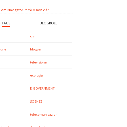
om Navigator 7: c’è o non c’è?
TAGS
BLOGROLL
cnr
hone
blogger
televisione
ecologia
E-GOVERNMENT
SCIENZE
telecomunicazioni