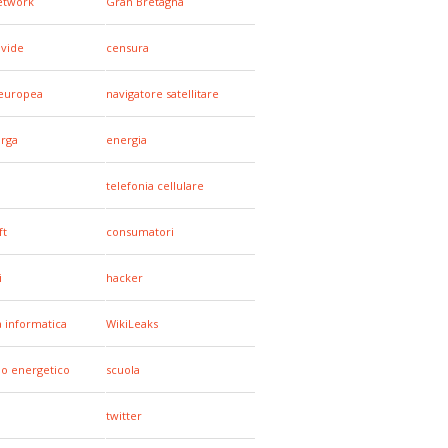
network
Gran Bretagna
ivide
censura
europea
navigatore satellitare
arga
energia
telefonia cellulare
ft
consumatori
i
hacker
a informatica
WikiLeaks
io energetico
scuola
twitter