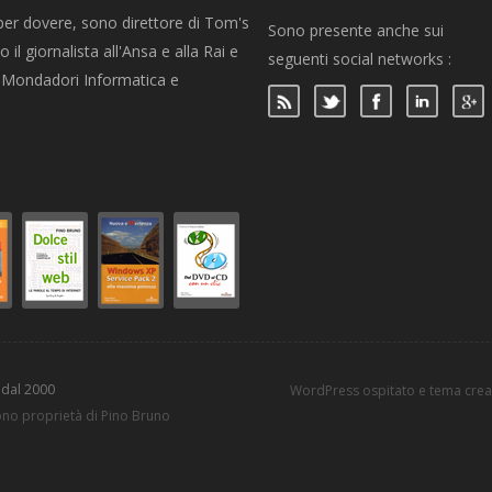
per dovere, sono direttore di Tom's
Sono presente anche sui
 il giornalista all'Ansa e alla Rai e
seguenti social networks :
per Mondadori Informatica e
 dal 2000
WordPress ospitato e tema cre
sono proprietà di Pino Bruno