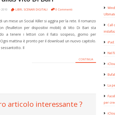
Wind
 2010
LIBRI
,
SCENARI DIGITALI
0 Commenti
Ultimat
di un mese un Social Killer si aggira per la rete. Il romanzo
Call 
ton (feuilleton per dispositivi mobili) di Vito Di Bari sta
installa
ndo a tenere i lettori con il fiato sospeso, giorno per
 Ogni mattina è pronto per il download un nuovo capitolo.
iPad 
 sessantotto. Il
Nel 
CONTINUA
iClou
Bufa
La pe
Face
ro articolo interessante ?
per cre
iClou