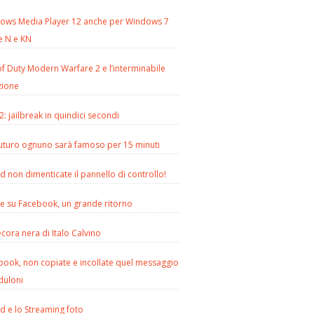
ows Media Player 12 anche per Windows 7
e N e KN
of Duty Modern Warfare 2 e l’interminabile
zione
2: jailbreak in quindici secondi
futuro ognuno sarà famoso per 15 minuti
d non dimenticate il pannello di controllo!
le su Facebook, un grande ritorno
cora nera di Italo Calvino
book, non copiate e incollate quel messaggio
duloni
d e lo Streaming foto