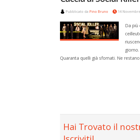
Pubblicato da
Pino Bruno
14 Novembre
Da più 
ceilleu
riusce
giorno.
Quaranta quelli già sfornati. Ne restano
Hai Trovato il nost
Iscriviti!