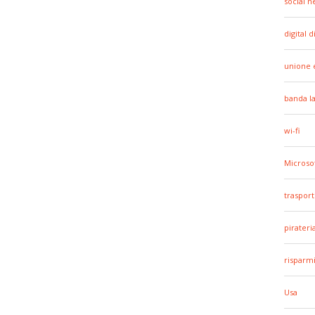
social 
digital d
unione 
banda l
wi-fi
Microso
trasport
pirateri
risparm
Usa