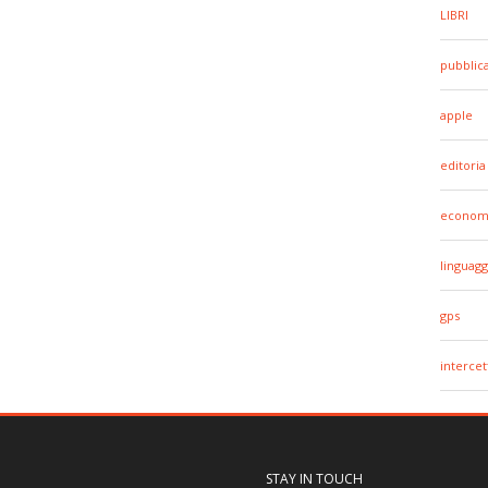
LIBRI
pubblic
apple
editoria
econom
linguagg
gps
intercet
STAY IN TOUCH