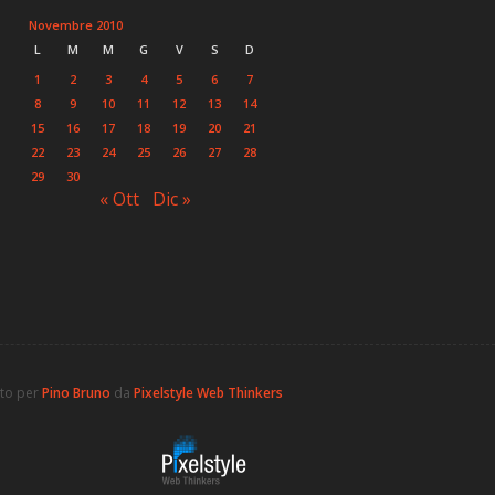
Novembre 2010
L
M
M
G
V
S
D
1
2
3
4
5
6
7
8
9
10
11
12
13
14
15
16
17
18
19
20
21
22
23
24
25
26
27
28
29
30
« Ott
Dic »
ato per
Pino Bruno
da
Pixelstyle Web Thinkers