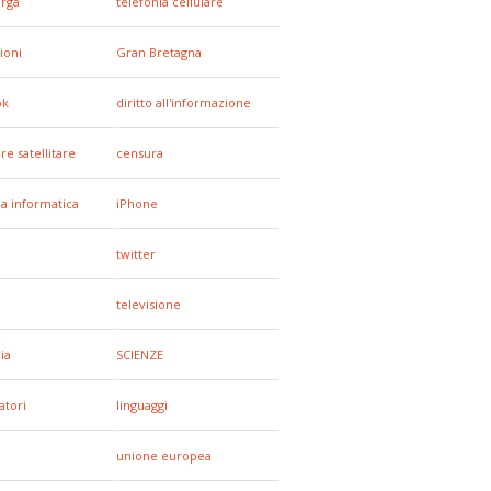
arga
telefonia cellulare
ioni
Gran Bretagna
ok
diritto all'informazione
re satellitare
censura
za informatica
iPhone
twitter
televisione
ia
SCIENZE
tori
linguaggi
unione europea