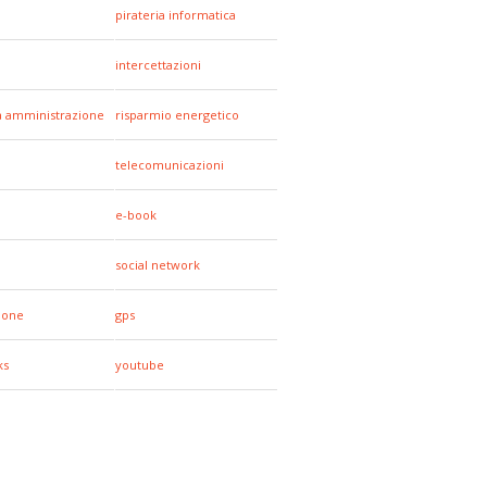
pirateria informatica
a
intercettazioni
a amministrazione
risparmio energetico
telecomunicazioni
e-book
social network
hone
gps
ks
youtube