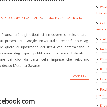
Wind
Ultimat
APPROFONDIMENTI
,
ATTUALITA'
,
GIORNALISMI
,
SCENARI DIGITALI
Call 
installa
 “consentirà agli editori di rimuovere o selezionare i
iPad 
uti presenti su Google News Italia, renderà note agli
 le quote di ripartizione dei ricavi che determinano la
Nel 
azione degli spazi pubblicitari, rimuoverà il divieto di
zione dei click da parte delle imprese che veicolano
iClou
a deciso l’Autorità Garante
Bufa
CONTINUA
La pe
Face
per cre
facebook.com
iClou