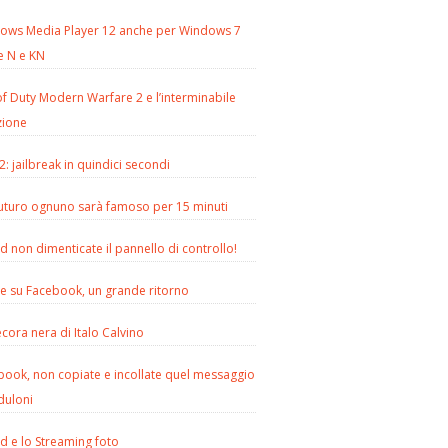
ows Media Player 12 anche per Windows 7
e N e KN
of Duty Modern Warfare 2 e l’interminabile
zione
2: jailbreak in quindici secondi
futuro ognuno sarà famoso per 15 minuti
d non dimenticate il pannello di controllo!
le su Facebook, un grande ritorno
cora nera di Italo Calvino
book, non copiate e incollate quel messaggio
duloni
d e lo Streaming foto