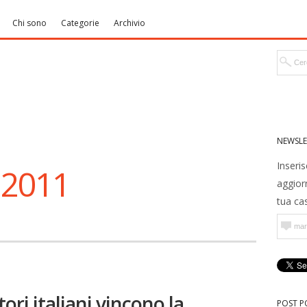
Chi sono
Categorie
Archivio
NEWSLE
Inseris
 2011
aggior
tua cas
ori italiani vincono la
POST P