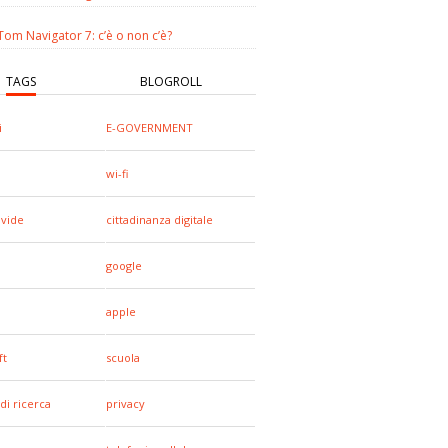
om Navigator 7: c’è o non c’è?
TAGS
BLOGROLL
i
E-GOVERNMENT
wi-fi
ivide
cittadinanza digitale
google
apple
ft
scuola
di ricerca
privacy