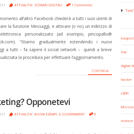
2011
ATTUALITA'
,
SCENARI DIGITALI
1 Commento
TomT
omento all’altro Facebook chiederà a tutti i suoi utenti di
are la funzione Messaggi, e attivare (o no) un indirizzo di
elettronica personalizzato (ad esempio, pincopallo@
trasport
ok.com). “Stiamo gradualmente estendendo i nuovi
i a tutti – fa sapere il social network – quindi a breve
Usa
sualizzata la procedura per effettuare l’aggiornamento.
digital d
CONTINUA
hacker
LIBRI
keting? Opponetevi
Microso
2011
ATTUALITA'
,
BUONI ESEMPI
,
E-GOVERNMENT
0
motore 