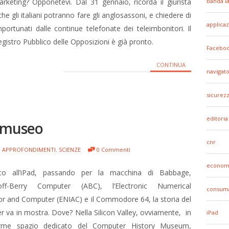
arketing? Opponetevi. Dal 31 gennaio, ricorda il giurista
banda l
che gli italiani potranno fare gli anglosassoni, e chiedere di
applicaz
portunati dalle continue telefonate dei teleimbonitori. Il
Registro Pubblico delle Opposizioni è già pronto.
Facebo
CONTINUA
navigato
sicurez
editoria
 museo
cnr
APPROFONDIMENTI
,
SCIENZE
0 Commenti
econom
aco all’iPad, passando per la macchina di Babbage,
soff-Berry Computer (ABC), l’Electronic Numerical
consuma
or and Computer (ENIAC) e il Commodore 64, la storia del
 va in mostra. Dove? Nella Silicon Valley, ovviamente, in
iPad
rme spazio dedicato del Computer History Museum,