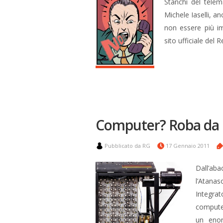
Stanchi del telem
Michele Iaselli, an
non essere più im
sito ufficiale del 
Computer? Roba da
Pubblicato da RG
17 Gennaio 2011
Dall’ab
l’Atana
Integrat
computer
un eno