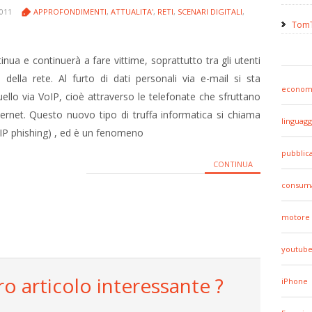
2011
APPROFONDIMENTI
,
ATTUALITA'
,
RETI
,
SCENARI DIGITALI
,
TomT
inua e continuerà a fare vittime, soprattutto tra gli utenti
 della rete. Al furto di dati personali via e-mail si sta
econom
llo via VoIP, cioè attraverso le telefonate che sfruttano
nternet. Questo nuovo tipo di truffa informatica si chiama
linguagg
oIP phishing) , ed è un fenomeno
pubblic
CONTINUA
consuma
motore 
youtub
ro articolo interessante ?
iPhone