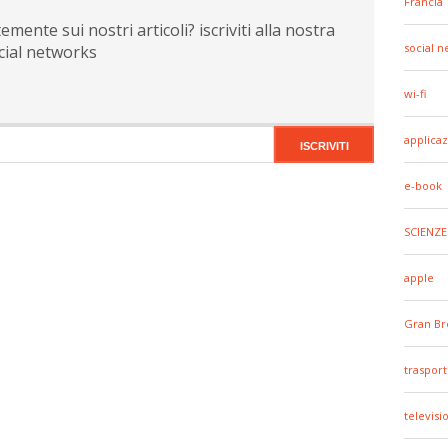
Francia
ente sui nostri articoli? iscriviti alla nostra
social 
cial networks
wi-fi
applicaz
e-book
SCIENZE
apple
Gran Br
trasport
televisi