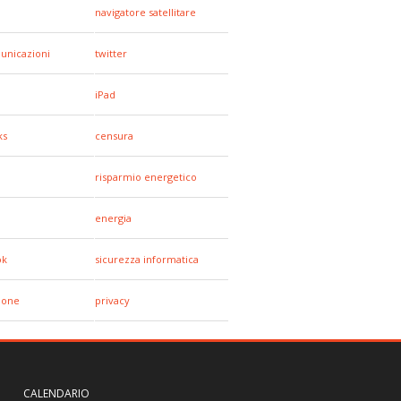
navigatore satellitare
unicazioni
twitter
iPad
ks
censura
a
risparmio energetico
energia
ok
sicurezza informatica
hone
privacy
CALENDARIO