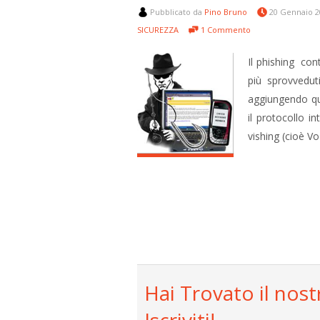
Pubblicato da
Pino Bruno
20 Gennaio 
SICUREZZA
1 Commento
Il phishing cont
più sprovveduti
aggiungendo que
il protocollo i
vishing (cioè V
Hai Trovato il nost