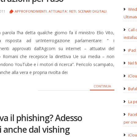
Wind
2011
APPROFONDIMENTI
,
ATTUALITA'
,
RETI
,
SCENARI DIGITALI
Ultimat
Call 
a parola l’ha detta qualche giorno fa il ministro Elio Vito,
installa
 risposta ad un’interrogazione parlamentare: ” i
menti approvati dall’Agcom su internet – attuativi del
iPad 
o Romani che recepisce la direttiva Ue sui media – non
Nel 
dono YouTube e i motori di ricerca”. Pericolo scampato,
anche alla vera e propria rivolta dei
iClou
CONTINUA
Bufa
La pe
va il phishing? Adesso
Face
per cre
 anche dal vishing
iClou