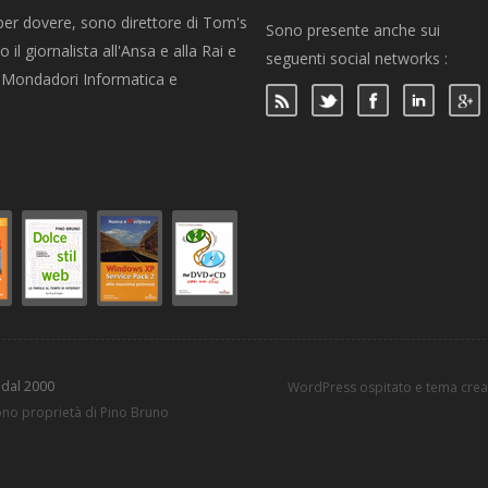
per dovere, sono direttore di Tom's
Sono presente anche sui
 il giornalista all'Ansa e alla Rai e
seguenti social networks :
per Mondadori Informatica e
 dal 2000
WordPress ospitato e tema cre
sono proprietà di Pino Bruno