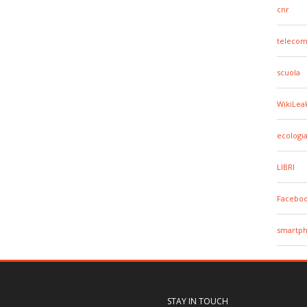
cnr
telecom
scuola
WikiLea
ecologi
LIBRI
Facebo
smartp
STAY IN TOUCH