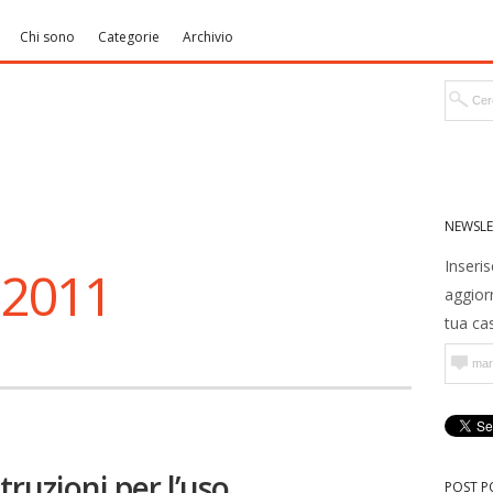
Chi sono
Categorie
Archivio
NEWSLE
Inseris
 2011
aggior
tua cas
truzioni per l’uso
POST P