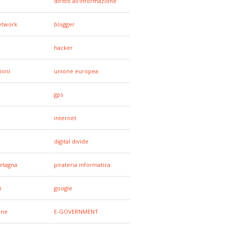
diritto all'informazione
network
blogger
hacker
ioni
unione europea
gps
internet
digital divide
etagna
pirateria informatica
i
google
one
E-GOVERNMENT