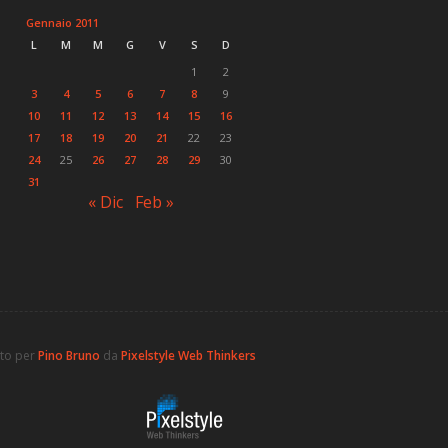
Gennaio 2011
L
M
M
G
V
S
D
1
2
3
4
5
6
7
8
9
10
11
12
13
14
15
16
17
18
19
20
21
22
23
24
25
26
27
28
29
30
31
« Dic
Feb »
ato per
Pino Bruno
da
Pixelstyle Web Thinkers