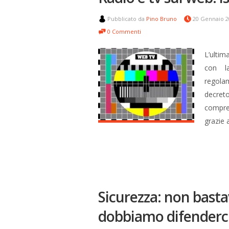
Pubblicato da
Pino Bruno
20 Gennaio 
0 Commenti
L’ultim
con la
regola
decret
compren
grazie 
Sicurezza: non basta
dobbiamo difenderci