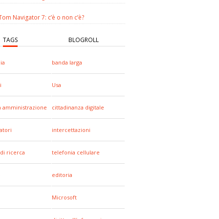
om Navigator 7: c’è o non c’è?
TAGS
BLOGROLL
ia
banda larga
i
Usa
a amministrazione
cittadinanza digitale
tori
intercettazioni
di ricerca
telefonia cellulare
e
editoria
Microsoft