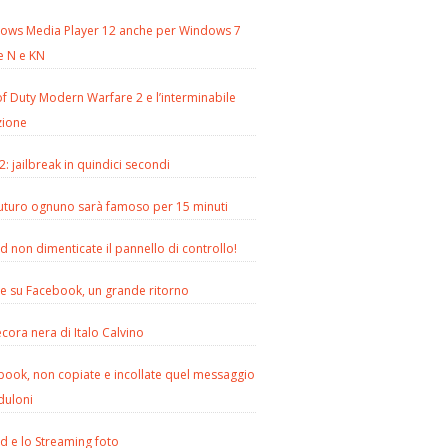
ows Media Player 12 anche per Windows 7
e N e KN
of Duty Modern Warfare 2 e l’interminabile
zione
2: jailbreak in quindici secondi
futuro ognuno sarà famoso per 15 minuti
d non dimenticate il pannello di controllo!
le su Facebook, un grande ritorno
cora nera di Italo Calvino
book, non copiate e incollate quel messaggio
duloni
d e lo Streaming foto