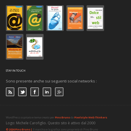
STAY IN TOUCH
Sono presente anche sui seguenti social networks :
WordPress ospitato e tema creato per
Pino Bruno
da
Pixelstyle Web Thinkers
Logo: Michele Carofiglio. Questo sito è attivo dal 2000
© 2026 Pino Bruno |
Il marchio e la grafica sono proprietà di Pino Bruno