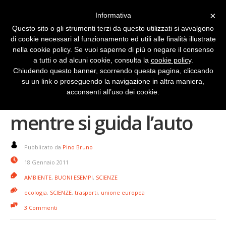
×
Informativa
Questo sito o gli strumenti terzi da questo utilizzati si avvalgono
di cookie necessari al funzionamento ed utili alle finalità illustrate
nella cookie policy. Se vuoi saperne di più o negare il consenso
a tutti o ad alcuni cookie, consulta la
cookie policy
.
Chiudendo questo banner, scorrendo questa pagina, cliccando
su un link o proseguendo la navigazione in altra maniera,
SARTRE per leggere
acconsenti all’uso dei cookie.
mentre si guida l’auto
Pubblicato da
Pino Bruno
18 Gennaio 2011
AMBIENTE
,
BUONI ESEMPI
,
SCIENZE
ecologia
,
SCIENZE
,
trasporti
,
unione europea
3 Commenti