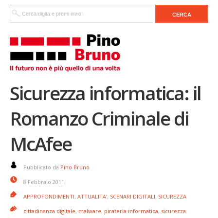
Sicurezza informatica: il
Romanzo Criminale di
McAfee
Pubblicato da
Pino Bruno
8 Febbraio 2011
APPROFONDIMENTI
,
ATTUALITA'
,
SCENARI DIGITALI
,
SICUREZZA
cittadinanza digitale
,
malware
,
pirateria informatica
,
sicurezza