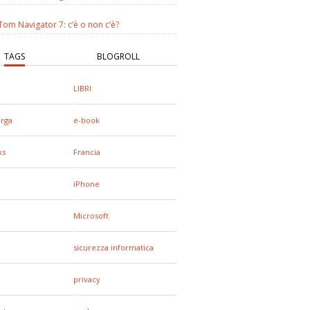
om Navigator 7: c’è o non c’è?
TAGS
BLOGROLL
LIBRI
arga
e-book
ks
Francia
iPhone
Microsoft
sicurezza informatica
privacy