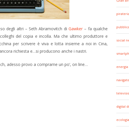
Gran Br
pirateri
pubblic
oso degli altri – Seth Abramovitch di
Gawker
– fa qualche
i colleghi del copia e incolla. Ma che ultimo produttore e
social 
china per scrivere è viva e lotta insieme a noi in Cina,
 ancora richiesta e…si producono anche i nastri.
smartp
vitch, adesso provo a comprarne un po’, on line…
energia
navigato
televisi
digital d
ecologi