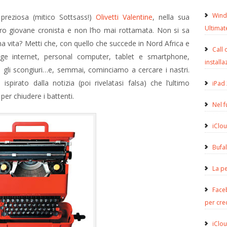
Wind
 preziosa (mitico Sottsass!)
Olivetti Valentine
, nella sua
Ultimat
ro giovane cronista e non l’ho mai rottamata. Non si sa
na vita? Metti che, con quello che succede in Nord Africa e
Call 
gge internet, personal computer, tablet e smartphone,
installa
o gli scongiuri…e, semmai, cominciamo a cercare i nastri.
pirato dalla notizia (poi rivelatasi falsa) che l’ultimo
iPad 
per chiudere i battenti.
Nel 
iClou
Bufa
La pe
Face
per cre
iClou