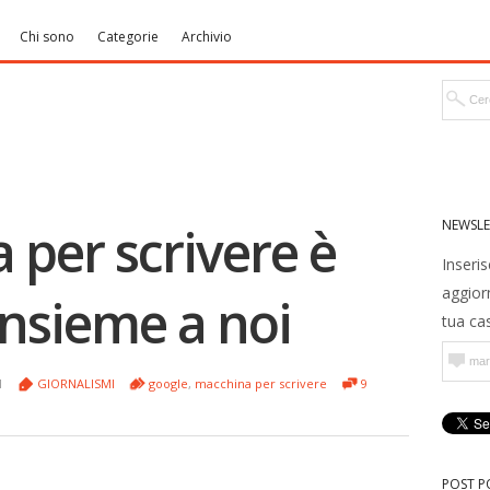
Chi sono
Categorie
Archivio
NEWSLE
 per scrivere è
Inseris
aggior
 insieme a noi
tua cas
11
GIORNALISMI
google
,
macchina per scrivere
9
POST P