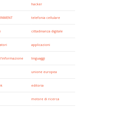
hacker
RNMENT
telefonia cellulare
i
cittadinanza digitale
tori
applicazioni
all'informazione
linguaggi
unione europea
ok
editoria
motore di ricerca