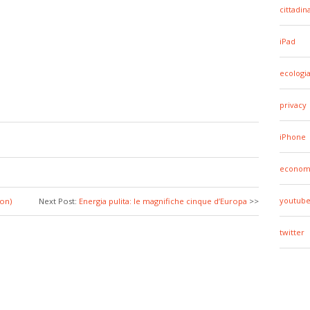
cittadin
iPad
ecologi
privacy
iPhone
econom
youtub
non)
Next Post:
Energia pulita: le magnifiche cinque d’Europa
>>
twitter