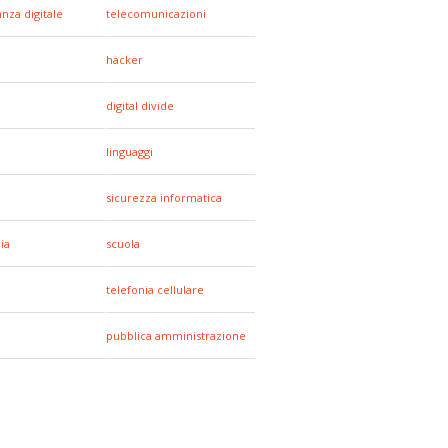
anza digitale
telecomunicazioni
hacker
a
digital divide
linguaggi
sicurezza informatica
ia
scuola
e
telefonia cellulare
pubblica amministrazione