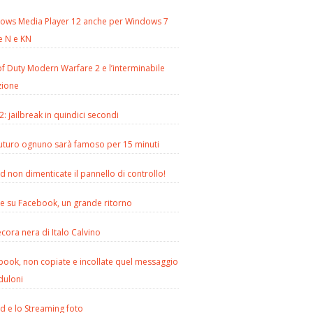
ows Media Player 12 anche per Windows 7
e N e KN
of Duty Modern Warfare 2 e l’interminabile
zione
2: jailbreak in quindici secondi
futuro ognuno sarà famoso per 15 minuti
d non dimenticate il pannello di controllo!
le su Facebook, un grande ritorno
cora nera di Italo Calvino
book, non copiate e incollate quel messaggio
duloni
d e lo Streaming foto