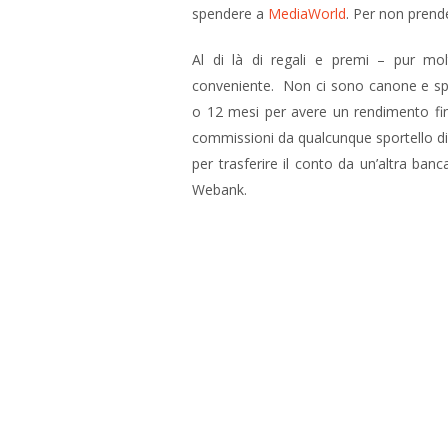
spendere a
MediaWorld
. Per non prend
Al di là di regali e premi – pur mo
conveniente. Non ci sono canone e spes
o 12 mesi per avere un rendimento fino
commissioni da qualcunque sportello di 
per trasferire il conto da un’altra ba
Webank.