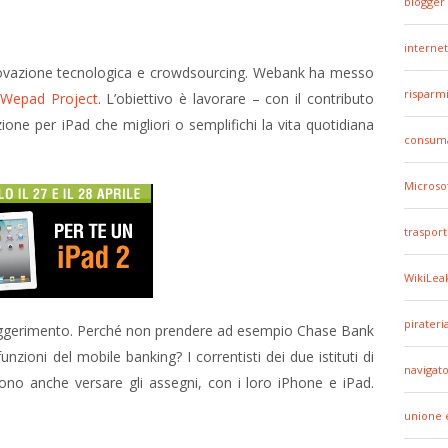
blogger
internet
innovazione tecnologica e crowdsourcing. Webank ha messo
risparm
Wepad Project
. L’obiettivo è lavorare – con il contributo
zione per iPad che migliori o semplifichi la vita quotidiana
consuma
Microso
trasport
WikiLea
pirateri
n suggerimento. Perché non prendere ad esempio Chase Bank
zioni del mobile banking? I correntisti dei due istituti di
navigato
ono anche versare gli assegni, con i loro iPhone e iPad.
unione 