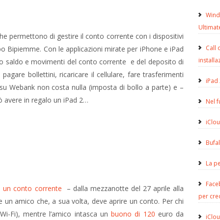
Wind
Ultimat
e permettono di gestire il conto corrente con i dispositivi
Call 
o Bipiemme. Con le applicazioni mirate per iPhone e iPad
installa
no saldo e movimenti del conto corrente e del deposito di
pagare bollettini, ricaricare il cellulare, fare trasferimenti
iPad 
 su Webank non costa nulla (imposta di bollo a parte) e –
 avere in regalo un iPad 2…
Nel 
iClou
Bufa
La pe
Face
e un conto corrente
– dalla mezzanotte del 27 aprile alla
per cre
 un amico che, a sua volta, deve aprire un conto. Per chi
i-Fi), mentre l’amico intasca un
buono di 120
euro da
iClou