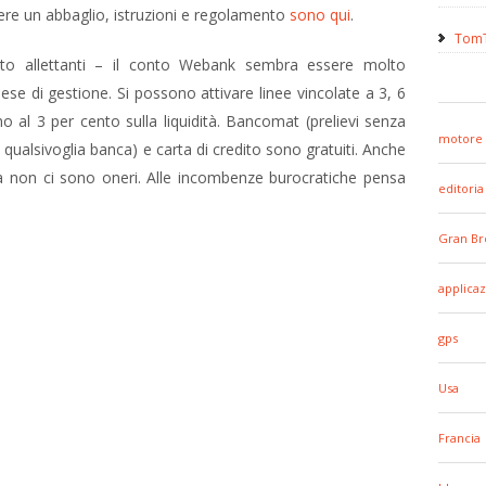
ere un abbaglio, istruzioni e regolamento
sono qui
.
TomT
lto allettanti – il conto Webank sembra essere molto
e di gestione. Si possono attivare linee vincolate a 3, 6
 al 3 per cento sulla liquidità. Bancomat (prelievi senza
motore 
qualsivoglia banca) e carta di credito sono gratuiti. Anche
nca non ci sono oneri. Alle incombenze burocratiche pensa
editoria
Gran Br
applicaz
gps
Usa
Francia