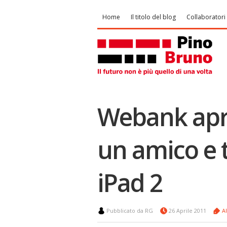
Home
Il titolo del blog
Collaboratori
Webank apri
un amico e 
iPad 2
Pubblicato da RG
26 Aprile 2011
A