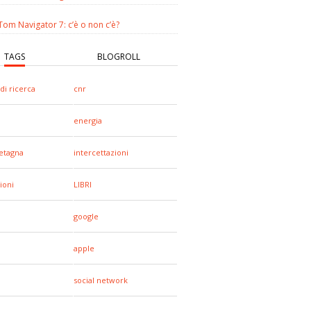
om Navigator 7: c’è o non c’è?
TAGS
BLOGROLL
di ricerca
cnr
energia
etagna
intercettazioni
ioni
LIBRI
google
apple
social network