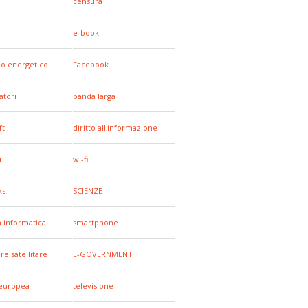
censura
e-book
io energetico
Facebook
tori
banda larga
ft
diritto all'informazione
i
wi-fi
ks
SCIENZE
a informatica
smartphone
re satellitare
E-GOVERNMENT
europea
televisione