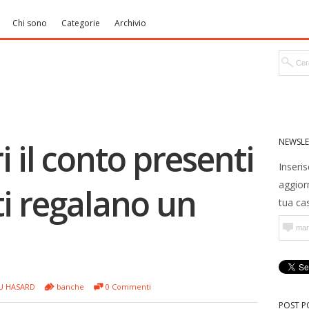
Chi sono
Categorie
Archivio
NEWSLE
 il conto presenti
Inseris
aggior
ti regalano un
tua cas
U HASARD
banche
0 Commenti
POST P