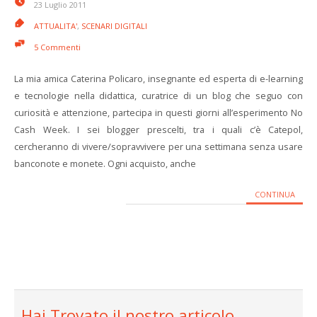
23 Luglio 2011
ATTUALITA'
,
SCENARI DIGITALI
5 Commenti
La mia amica Caterina Policaro, insegnante ed esperta di e-learning
e tecnologie nella didattica, curatrice di un blog che seguo con
curiosità e attenzione, partecipa in questi giorni all’esperimento No
Cash Week. I sei blogger prescelti, tra i quali c’è Catepol,
cercheranno di vivere/sopravvivere per una settimana senza usare
banconote e monete. Ogni acquisto, anche
CONTINUA
Hai Trovato il nostro articolo