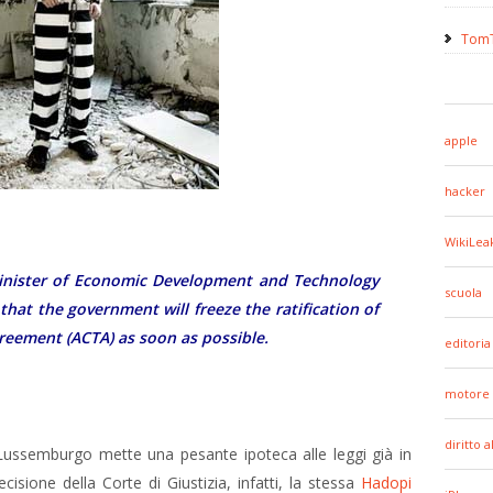
TomT
apple
hacker
WikiLea
 Minister of Economic Development and Technology
scuola
that the government will freeze the ratification of
greement (ACTA) as soon as possible.
editoria
motore 
diritto 
l Lussemburgo mette una pesante ipoteca alle leggi già in
ecisione della Corte di Giustizia, infatti, la stessa
Hadopi