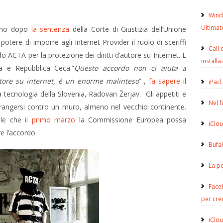
Wind
Ultimat
orno dopo
la sentenza
della Corte di Giustizia dell’Unione
potere di imporre agli Internet Provider il ruolo di sceriffi
Call 
rdo ACTA per la protezione dei diritti d’autore su Internet. E
installa
a e Repubblica Ceca.”
Questo accordo non ci aiuta a
autore su internet, è un enorme malinteso
” ,
fa sapere
il
iPad 
 tecnologia della Slovenia, Radovan Žerjav. Gli appetiti e
Nel 
frangersi contro un muro, almeno nel vecchio continente.
cile che
il primo marzo
la Commissione Europea possa
iClou
e l’accordo.
Bufa
La pe
Face
per cre
iClou