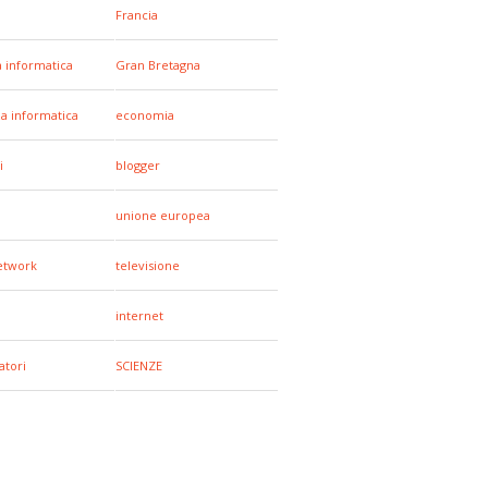
Francia
a informatica
Gran Bretagna
za informatica
economia
i
blogger
unione europea
network
televisione
internet
tori
SCIENZE