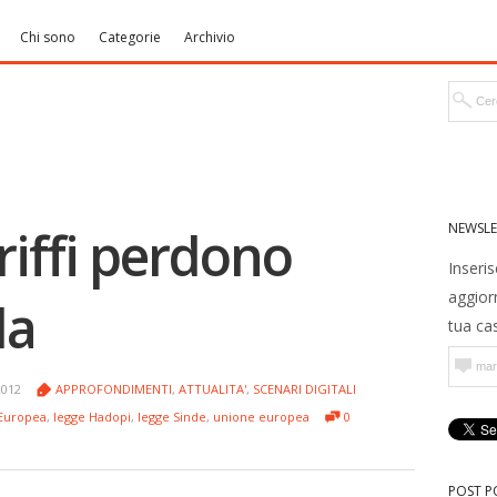
Chi sono
Categorie
Archivio
NEWSLE
riffi perdono
Inseris
aggior
la
tua cas
2012
APPROFONDIMENTI
,
ATTUALITA'
,
SCENARI DIGITALI
 Europea
,
legge Hadopi
,
legge Sinde
,
unione europea
0
POST P