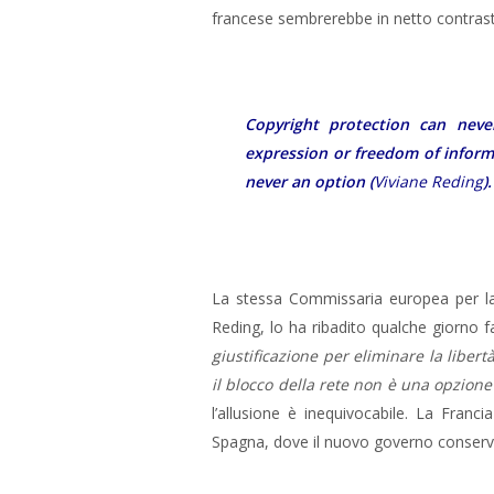
francese sembrerebbe in netto contrasto
Copyright protection can never
expression or freedom of infor
never an option
(
Viviane Reding
).
La stessa Commissaria europea per la gi
Reding, lo ha ribadito qualche giorno fa
giustificazione per eliminare la libert
il blocco della rete non è una opzione
l’allusione è inequivocabile. La Franci
Spagna, dove il nuovo governo conserva