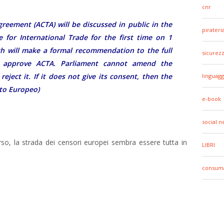
cnr
reement (ACTA) will be discussed in public in the
pirateri
for International Trade for the first time on 1
ch will make a formal recommendation to the full
sicurez
 approve ACTA. Parliament cannot amend the
eject it. If it does not give its consent, then the
linguagg
nto Europeo)
e-book
social 
so, la strada dei censori europei sembra essere tutta in
LIBRI
consuma