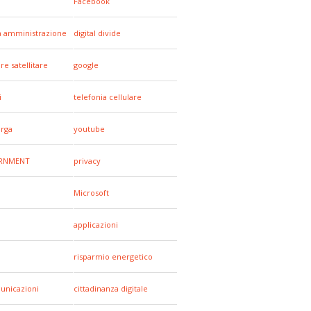
Facebook
a amministrazione
digital divide
re satellitare
google
i
telefonia cellulare
arga
youtube
RNMENT
privacy
Microsoft
applicazioni
risparmio energetico
unicazioni
cittadinanza digitale