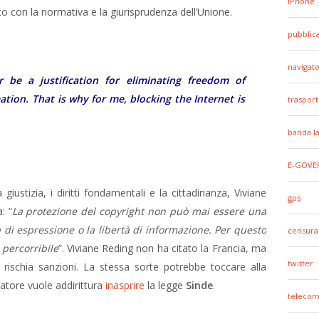
iPhone
 con la normativa e la giurisprudenza dell’Unione.
pubblic
navigato
 be a justification for eliminating freedom of
mation.
That is why for me, blocking the Internet is
trasport
banda l
E-GOVE
ustizia, i diritti fondamentali e la cittadinanza, Viviane
gps
: “
La protezione del copyright non può mai essere una
à di espressione o la libertà di informazione. Per questo
censura
 percorribile
”. Viviane Reding non ha citato la Francia, ma
twitter
a rischia sanzioni. La stessa sorte potrebbe toccare alla
tore vuole addirittura
inasprire
la legge
Sinde
.
telecom