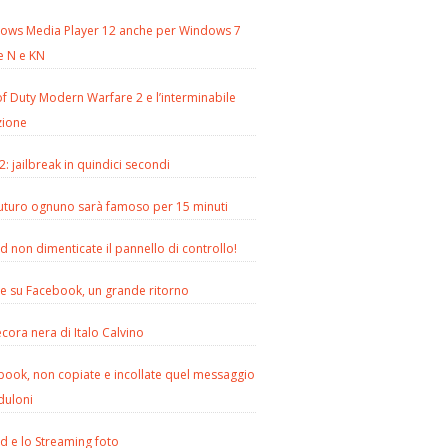
ows Media Player 12 anche per Windows 7
e N e KN
of Duty Modern Warfare 2 e l’interminabile
zione
2: jailbreak in quindici secondi
futuro ognuno sarà famoso per 15 minuti
d non dimenticate il pannello di controllo!
le su Facebook, un grande ritorno
cora nera di Italo Calvino
book, non copiate e incollate quel messaggio
duloni
d e lo Streaming foto