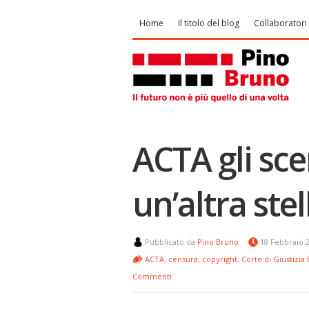
Home
Il titolo del blog
Collaboratori
ACTA gli sce
un’altra stel
Pubblicato da
Pino Bruno
18 Febbraio 
ACTA
,
censura
,
copyright
,
Corte di Giustizia
Commenti