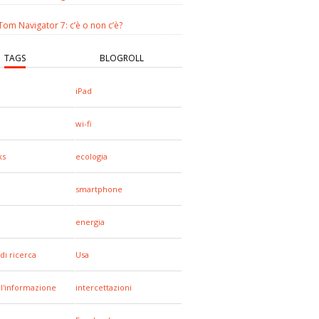
om Navigator 7: c’è o non c’è?
TAGS
BLOGROLL
iPad
wi-fi
ks
ecologia
smartphone
energia
di ricerca
Usa
all'informazione
intercettazioni