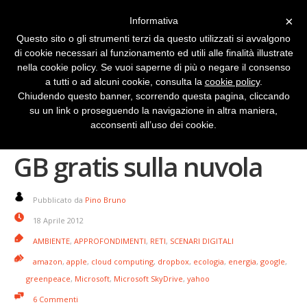
×
Informativa
Questo sito o gli strumenti terzi da questo utilizzati si avvalgono
di cookie necessari al funzionamento ed utili alle finalità illustrate
nella cookie policy. Se vuoi saperne di più o negare il consenso
a tutti o ad alcuni cookie, consulta la
cookie policy
.
Chiudendo questo banner, scorrendo questa pagina, cliccando
su un link o proseguendo la navigazione in altra maniera,
SkyDrive Microsoft 25
acconsenti all’uso dei cookie.
GB gratis sulla nuvola
Pubblicato da
Pino Bruno
18 Aprile 2012
AMBIENTE
,
APPROFONDIMENTI
,
RETI
,
SCENARI DIGITALI
amazon
,
apple
,
cloud computing
,
dropbox
,
ecologia
,
energia
,
google
,
greenpeace
,
Microsoft
,
Microsoft SkyDrive
,
yahoo
6 Commenti