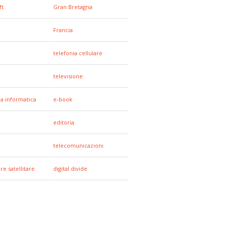
ft
Gran Bretagna
Francia
telefonia cellulare
televisione
za informatica
e-book
e
editoria
a
telecomunicazioni
re satellitare
digital divide