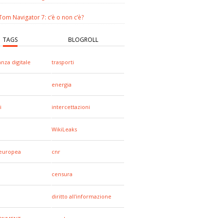
om Navigator 7: c’è o non c’è?
TAGS
BLOGROLL
anza digitale
trasporti
energia
i
intercettazioni
WikiLeaks
europea
cnr
censura
diritto all'informazione