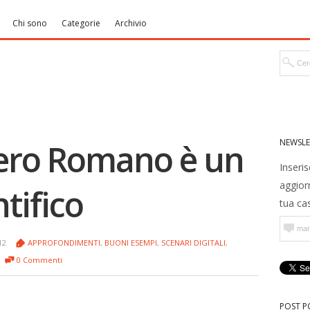
Chi sono
Categorie
Archivio
NEWSLE
pero Romano è un
Inseris
aggior
ntifico
tua cas
012
APPROFONDIMENTI
,
BUONI ESEMPI
,
SCENARI DIGITALI
,
0 Commenti
POST P