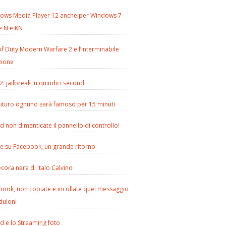
ows Media Player 12 anche per Windows 7
e N e KN
of Duty Modern Warfare 2 e l’interminabile
zione
2: jailbreak in quindici secondi
futuro ognuno sarà famoso per 15 minuti
d non dimenticate il pannello di controllo!
le su Facebook, un grande ritorno
cora nera di Italo Calvino
book, non copiate e incollate quel messaggio
duloni
d e lo Streaming foto