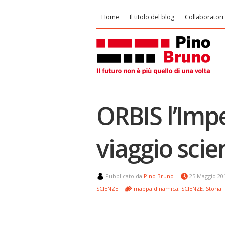
Home
Il titolo del blog
Collaboratori
ORBIS l’Im
viaggio scie
Pubblicato da
Pino Bruno
25 Maggio 2
SCIENZE
mappa dinamica
,
SCIENZE
,
Storia