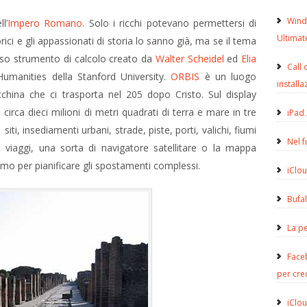
Wind
l’
Impero Romano
. Solo i ricchi potevano permettersi di
Ultimat
orici e gli appassionati di storia lo sanno già, ma se il tema
oso strumento di calcolo creato da
Walter Scheidel
ed
Elia
Call 
Humanities della Stanford University.
ORBIS
è un luogo
installa
china che ci trasporta nel 205 dopo Cristo. Sul display
ca dieci milioni di metri quadrati di terra e mare in tre
iPad 
siti, insediamenti urbani, strade, piste, porti, valichi, fiumi
Nel 
di viaggi, una sorta di navigatore satellitare o la mappa
amo per pianificare gli spostamenti complessi.
iClou
Bufa
La pe
Face
per cre
iClou