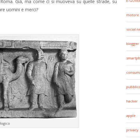
E-GOVE
a Roma. Già, ma come ci si muoveva su quelle strade, su
are uomini e merci?
motore 
social 
blogger
smartp
consuma
pubblic
hacker
apple
logico
privacy