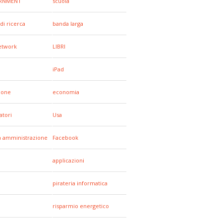
RNMENT
scuola
di ricerca
banda larga
network
LIBRI
iPad
hone
economia
tori
Usa
a amministrazione
Facebook
applicazioni
pirateria informatica
risparmio energetico