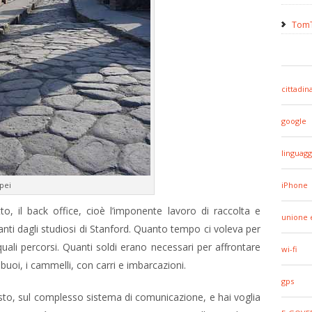
TomT
cittadin
google
linguagg
pei
iPhone
to, il back office, cioè l’imponente lavoro di raccolta e
unione 
ti dagli studiosi di Stanford. Quanto tempo ci voleva per
quali percorsi. Quanti soldi erano necessari per affrontare
wi-fi
i buoi, i cammelli, con carri e imbarcazioni.
gps
sto, sul complesso sistema di comunicazione, e hai voglia