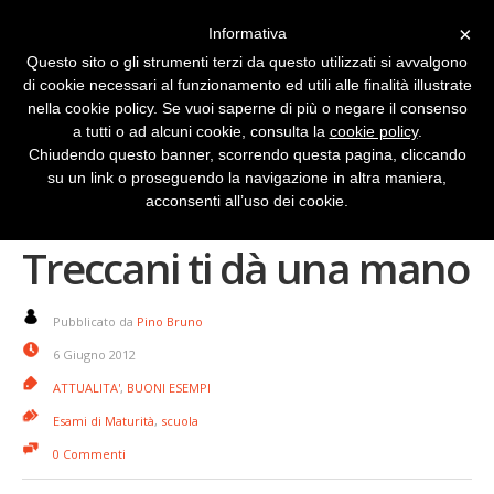
×
Informativa
Questo sito o gli strumenti terzi da questo utilizzati si avvalgono
di cookie necessari al funzionamento ed utili alle finalità illustrate
nella cookie policy. Se vuoi saperne di più o negare il consenso
a tutti o ad alcuni cookie, consulta la
cookie policy
.
Chiudendo questo banner, scorrendo questa pagina, cliccando
su un link o proseguendo la navigazione in altra maniera,
Maturità 2012 la
acconsenti all’uso dei cookie.
Treccani ti dà una mano
Pubblicato da
Pino Bruno
6 Giugno 2012
ATTUALITA'
,
BUONI ESEMPI
Esami di Maturità
,
scuola
0 Commenti