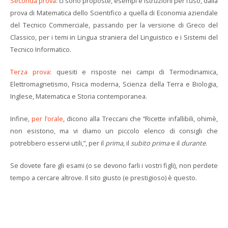
Seconda prova
: ci sono proposte, esempi e istruzioni per l’uso, dalla
prova di Matematica dello Scientifico a quella di Economia aziendale
del Tecnico Commerciale, passando per la versione di Greco del
Classico, per i temi in Lingua straniera del Linguistico e i Sistemi del
Tecnico Informatico.
Terza prova
: quesiti e risposte nei campi di Termodinamica,
Elettromagnetismo, Fisica moderna, Scienza della Terra e Biologia,
Inglese, Matematica e Storia contemporanea.
Infine,
per l’orale
, dicono alla Treccani che “Ricette infallibili, ohimè,
non esistono, ma vi diamo un piccolo elenco di consigli che
potrebbero esservi utili,”, per il
prima
, il
subito prima
e il
durante
.
Se dovete fare gli esami (o se devono farli i vostri figli), non perdete
tempo a cercare altrove. Il sito giusto (e prestigioso) è questo.