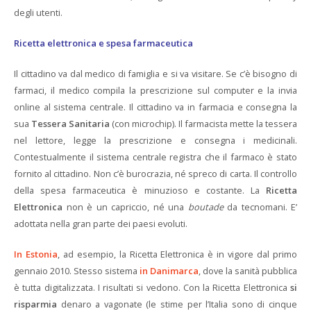
degli utenti.
Ricetta elettronica e spesa farmaceutica
Il cittadino va dal medico di famiglia e si va visitare. Se c’è bisogno di
farmaci, il medico compila la prescrizione sul computer e la invia
online al sistema centrale. Il cittadino va in farmacia e consegna la
sua
Tessera Sanitaria
(con microchip). Il farmacista mette la tessera
nel lettore, legge la prescrizione e consegna i medicinali.
Contestualmente il sistema centrale registra che il farmaco è stato
fornito al cittadino. Non c’è burocrazia, né spreco di carta. Il controllo
della spesa farmaceutica è minuzioso e costante. La
Ricetta
Elettronica
non è un capriccio, né una
boutade
da tecnomani. E’
adottata nella gran parte dei paesi evoluti.
In Estonia
, ad esempio, la Ricetta Elettronica è in vigore dal primo
gennaio 2010. Stesso sistema
in Danimarca
, dove la sanità pubblica
è tutta digitalizzata. I risultati si vedono. Con la Ricetta Elettronica
si
risparmia
denaro a vagonate (le stime per l’Italia sono di cinque