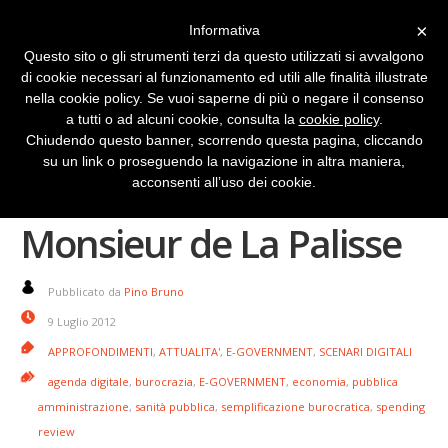
×
Informativa
Questo sito o gli strumenti terzi da questo utilizzati si avvalgono
di cookie necessari al funzionamento ed utili alle finalità illustrate
nella cookie policy. Se vuoi saperne di più o negare il consenso
a tutti o ad alcuni cookie, consulta la
cookie policy
.
Chiudendo questo banner, scorrendo questa pagina, cliccando
su un link o proseguendo la navigazione in altra maniera,
La spesa sanitaria e
acconsenti all’uso dei cookie.
Monsieur de La Palisse
Pubblicato da
Pino Bruno
9 Luglio 2012
APPROFONDIMENTI
,
ATTUALITA'
,
E-GOVERNMENT
,
SCENARI DIGITALI
agenda digitale
,
burocrazia
,
E-GOVERNMENT
,
economia
,
pubblica
amministrazione
,
sanità pubblica
,
semplificazione burocratica
,
spending
review