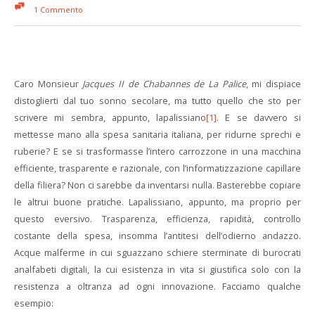
1 Commento
Caro Monsieur
Jacques II de Chabannes de La Palice
, mi dispiace
distoglierti dal tuo sonno secolare, ma tutto quello che sto per
scrivere mi sembra, appunto, lapalissiano
[1]
. E se davvero si
mettesse mano alla spesa sanitaria italiana, per ridurne sprechi e
ruberie? E se si trasformasse l’intero carrozzone in una macchina
efficiente, trasparente e razionale, con l’informatizzazione capillare
della filiera? Non ci sarebbe da inventarsi nulla. Basterebbe copiare
le altrui buone pratiche. Lapalissiano, appunto, ma proprio per
questo eversivo. Trasparenza, efficienza, rapidità, controllo
costante della spesa, insomma l’antitesi dell’odierno andazzo.
Acque malferme in cui sguazzano schiere sterminate di burocrati
analfabeti digitali, la cui esistenza in vita si giustifica solo con la
resistenza a oltranza ad ogni innovazione. Facciamo qualche
esempio: