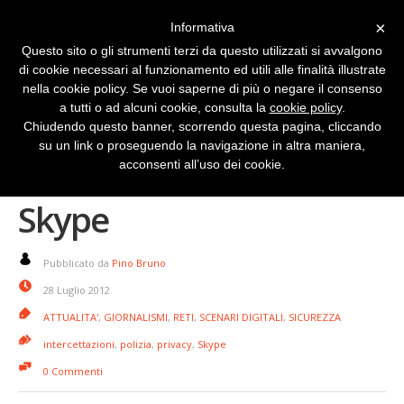
×
Informativa
Questo sito o gli strumenti terzi da questo utilizzati si avvalgono
di cookie necessari al funzionamento ed utili alle finalità illustrate
nella cookie policy. Se vuoi saperne di più o negare il consenso
a tutti o ad alcuni cookie, consulta la
cookie policy
.
Chiudendo questo banner, scorrendo questa pagina, cliccando
su un link o proseguendo la navigazione in altra maniera,
Non siamo spioni dice
acconsenti all’uso dei cookie.
Skype
Pubblicato da
Pino Bruno
28 Luglio 2012
ATTUALITA'
,
GIORNALISMI
,
RETI
,
SCENARI DIGITALI
,
SICUREZZA
intercettazioni
,
polizia
,
privacy
,
Skype
0 Commenti