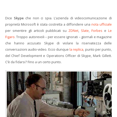
Dice
Skype
che non ci spia. L’azienda di videocomunicazione di
proprietà Microsoft è stata costretta a diffondere una
nota ufficiale
per smentire gli articoli pubblicati su
ZDNet
,
Slate
,
Forbes
e
Le
Figaro
. Troppo autorevoli – per essere ignorati – giornali e magazine
che hanno accusato Skype di violare la riservatezza delle
conversazioni audio-video. Ecco dunque
la replica
, punto per punto,
del Chief Development e Operations Officer di Skype, Mark Gillett.
C’è da fidarsi? Fino a un certo punto.