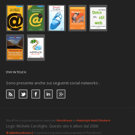
STAY IN TOUCH
Sono presente anche sui seguenti social networks :
WordPress ospitato e tema creato per
Pino Bruno
da
Pixelstyle Web Thinkers
Logo: Michele Carofiglio. Questo sito è attivo dal 2000
© 2026 Pino Bruno |
Il marchio e la grafica sono proprietà di Pino Bruno