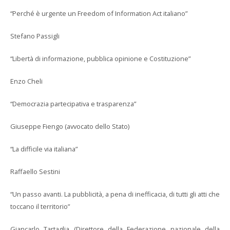
“Perché è urgente un Freedom of Information Act italiano”
Stefano Passigli
“Libertà di informazione, pubblica opinione e Costituzione”
Enzo Cheli
“Democrazia partecipativa e trasparenza”
Giuseppe Fiengo (avvocato dello Stato)
“La difficile via italiana”
Raffaello Sestini
“Un passo avanti. La pubblicità, a pena di inefficacia, di tutti gli atti che
toccano il territorio”
Giancarlo Tartaglia (Direttore della Federazione nazionale della