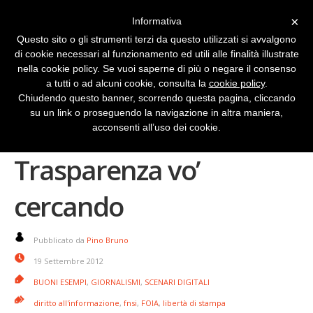
×
Informativa
Questo sito o gli strumenti terzi da questo utilizzati si avvalgono
di cookie necessari al funzionamento ed utili alle finalità illustrate
nella cookie policy. Se vuoi saperne di più o negare il consenso
a tutti o ad alcuni cookie, consulta la
cookie policy
.
Chiudendo questo banner, scorrendo questa pagina, cliccando
su un link o proseguendo la navigazione in altra maniera,
FOIA anche in Italia.
acconsenti all’uso dei cookie.
Trasparenza vo’
cercando
Pubblicato da
Pino Bruno
19 Settembre 2012
BUONI ESEMPI
,
GIORNALISMI
,
SCENARI DIGITALI
diritto all'informazione
,
fnsi
,
FOIA
,
libertà di stampa