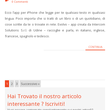
0 Commenti
Ecco l’app per iPhone che legge per te qualsiasi testo in qualsiasi
lingua. Poco importa che si tratti di un libro o di un quotidiano, di
cose scritte da te o trovate in rete. Evolvo – app creata da Intercom
Solutions S.r.l. di Udine – raccoglie e parla, in italiano, inglese,
francese, spagnolo e tedesco.
CONTINUA
1
2
3
Successivo »
Hai Trovato il nostro articolo
interessante ? Iscriviti!
Vuoi essere aggiornato constantemente sui nostri articoli?