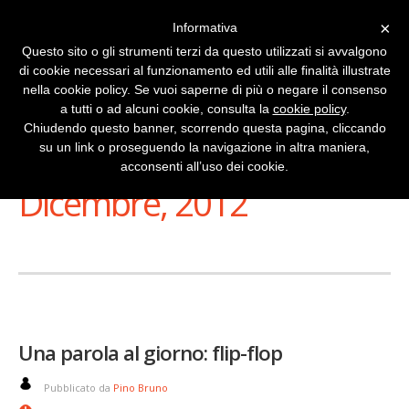
×
Informativa
Questo sito o gli strumenti terzi da questo utilizzati si avvalgono
di cookie necessari al funzionamento ed utili alle finalità illustrate
nella cookie policy. Se vuoi saperne di più o negare il consenso
a tutti o ad alcuni cookie, consulta la
cookie policy
.
Chiudendo questo banner, scorrendo questa pagina, cliccando
su un link o proseguendo la navigazione in altra maniera,
Stai Visualizzando
acconsenti all’uso dei cookie.
Dicembre, 2012
Una parola al giorno: flip-flop
Pubblicato da
Pino Bruno