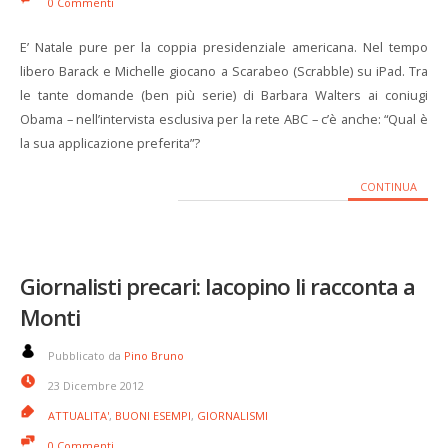
0 Commenti
E’ Natale pure per la coppia presidenziale americana. Nel tempo
libero Barack e Michelle giocano a Scarabeo (Scrabble) su iPad. Tra
le tante domande (ben più serie) di Barbara Walters ai coniugi
Obama – nell’intervista esclusiva per la rete ABC – c’è anche: “Qual è
la sua applicazione preferita”?
CONTINUA
Giornalisti precari: Iacopino li racconta a
Monti
Pubblicato da
Pino Bruno
23 Dicembre 2012
ATTUALITA'
,
BUONI ESEMPI
,
GIORNALISMI
0 Commenti