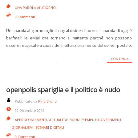
UNA PAROLA AL GIORNO
0 Commenti
Una parola al giorno toglie il digital divide di torno. La parola di oggi è
barfmail: le eMail che tornano al mittente perché non possono
essere recapitate a causa del malfunzionamento del server postale.
CONTINUA
openpolis spariglia e il politico è nudo
Pubblicato da
Pino Bruno
29 Dicembre 2012
APPROFONDIMENTI
,
ATTUALITA'
,
BUONI ESEMPI
,
E-GOVERNMENT
,
GIORNALISMI
,
SCENARI DIGITALI
0 Commenti