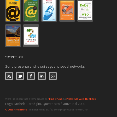
STAY IN TOUCH
Sono presente anche sui seguenti social networks :
WordPress ospitato e tema creato per
Pino Bruno
da
Pixelstyle Web Thinkers
Logo: Michele Carofiglio. Questo sito è attivo dal 2000
© 2026 Pino Bruno |
Il marchio e la grafica sono proprietà di Pino Bruno