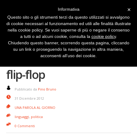
×
Informativa
Questo sito o gli strumenti terzi da questo utilizzati si avvalgono
di cookie necessari al funzionamento ed utili alle finalità illustrate
nella cookie policy. Se vuoi saperne di più o negare il consenso
a tutti o ad alcuni cookie, consulta la
cookie policy
.
Chiudendo questo banner, scorrendo questa pagina, cliccando
su un link o proseguendo la navigazione in altra maniera,
Una parola al giorno:
acconsenti all’uso dei cookie.
flip-flop
Pubblicato da
Pino Bruno
31 Dicembre 2012
UNA PAROLA AL GIORNO
linguaggi
,
politica
0 Commenti