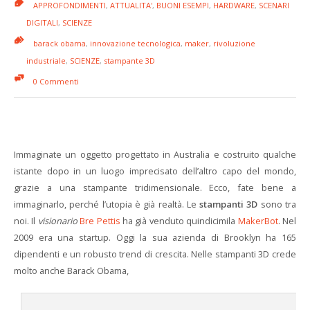
APPROFONDIMENTI
,
ATTUALITA'
,
BUONI ESEMPI
,
HARDWARE
,
SCENARI
DIGITALI
,
SCIENZE
barack obama
,
innovazione tecnologica
,
maker
,
rivoluzione
industriale
,
SCIENZE
,
stampante 3D
0 Commenti
Immaginate un oggetto progettato in Australia e costruito qualche
istante dopo in un luogo imprecisato dell’altro capo del mondo,
grazie a una stampante tridimensionale. Ecco, fate bene a
immaginarlo, perché l’utopia è già realtà. Le
stampanti 3D
sono tra
noi. Il
visionario
Bre Pettis
ha già venduto quindicimila
MakerBot
. Nel
2009 era una startup. Oggi la sua azienda di Brooklyn ha 165
dipendenti e un robusto trend di crescita. Nelle stampanti 3D crede
molto anche Barack Obama,