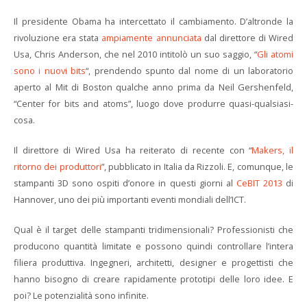
Il presidente Obama ha intercettato il cambiamento. D’altronde la
rivoluzione era stata
ampiamente annunciata
dal direttore di Wired
Usa, Chris Anderson, che nel 2010 intitolò un suo saggio, “
Gli atomi
sono i nuovi bits
“, prendendo spunto dal nome di un laboratorio
aperto al Mit di Boston qualche anno prima da Neil Gershenfeld,
“Center for bits and atoms”, luogo dove produrre quasi-qualsiasi-
cosa.
Il direttore di Wired Usa ha reiterato di recente con “
Makers, il
ritorno dei produttori
”, pubblicato in Italia da Rizzoli. E, comunque, le
stampanti 3D sono ospiti d’onore in questi giorni al
CeBIT 2013
di
Hannover, uno dei più importanti eventi mondiali dell’ICT.
Qual è il target delle stampanti tridimensionali? Professionisti che
producono quantità limitate e possono quindi controllare l’intera
filiera produttiva. Ingegneri, architetti, designer e progettisti che
hanno bisogno di creare rapidamente prototipi delle loro idee. E
poi? Le potenzialità sono infinite.