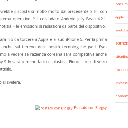
consuma
vrebbe discostarsi molto molto dal precedente S III, con
apple
stema operativo è il collaudato Android Jelly Bean 4.2.1.
tizia – le emissioni di radiazioni da parte del dispositivo.
youtub
arà filo da torcere a Apple e al suo iPhone 5. Per la prima
SCIENZE
anche sul terreno delle novità tecnologiche (vedi Eye-
aremo a vedere se l’azienda coreana sarà competitiva anche
cittadin
axy S IV sarà o meno fatto di plastica. Finora il mix di vetro
ttibile.
Facebo
 si svelerà.
Microso
econom
Postato con Blogsy