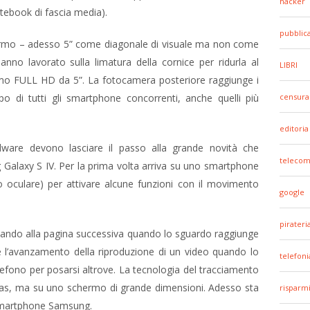
hacker
otebook di fascia media).
pubblic
ermo – adesso 5” come diagonale di visuale ma non come
nno lavorato sulla limatura della cornice per ridurla al
LIBRI
rmo FULL HD da 5”. La fotocamera posteriore raggiunge i
po di tutti gli smartphone concorrenti, anche quelli più
censura
editoria
rdware devono lasciare il passo alla grande novità che
telecom
Galaxy S IV. Per la prima volta arriva su uno smartphone
o oculare) per attivare alcune funzioni con il movimento
google
pirateri
sando alla pagina successiva quando lo sguardo raggiunge
re l’avanzamento della riproduzione di un video quando lo
telefoni
elefono per posarsi altrove. La tecnologia del tracciamento
gas, ma su uno schermo di grande dimensioni. Adesso sta
risparm
o smartphone Samsung.