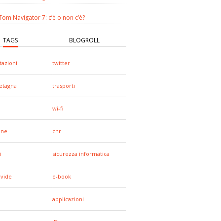
om Navigator 7: c’è o non c’è?
TAGS
BLOGROLL
tazioni
twitter
etagna
trasporti
wi-fi
one
cnr
i
sicurezza informatica
ivide
e-book
applicazioni