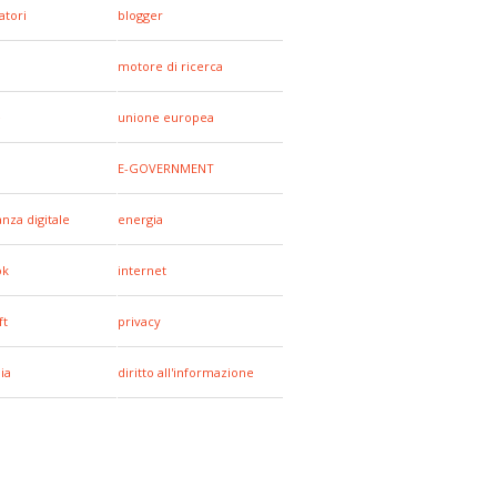
tori
blogger
motore di ricerca
e
unione europea
E-GOVERNMENT
anza digitale
energia
ok
internet
ft
privacy
ia
diritto all'informazione