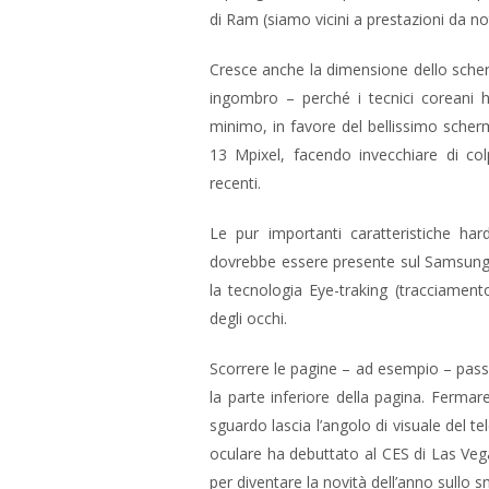
di Ram (siamo vicini a prestazioni da n
Cresce anche la dimensione dello sch
ingombro – perché i tecnici coreani ha
minimo, in favore del bellissimo sche
13 Mpixel, facendo invecchiare di col
recenti.
Le pur importanti caratteristiche ha
dovrebbe essere presente sul Samsung 
la tecnologia Eye-traking (tracciament
degli occhi.
Scorrere le pagine – ad esempio – pas
la parte inferiore della pagina. Ferma
sguardo lascia l’angolo di visuale del t
oculare ha debuttato al CES di Las Ve
per diventare la novità dell’anno sull