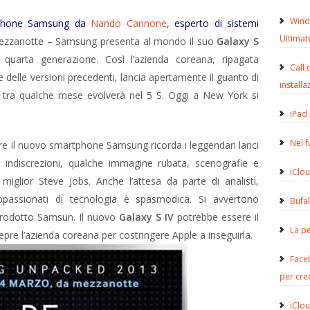
Wind
rtphone Samsung da
Nando Cannone
, esperto di sistemi
Ultimat
à mezzanotte – Samsung presenta al mondo il suo
Galaxy S
quarta generazione. Così l’azienda coreana, ripagata
Call 
e delle versioni precedenti, lancia apertamente il guanto di
installa
e tra qualche mese evolverà nel 5 S. Oggi a New York si
iPad 
Nel 
are il nuovo smartphone Samsung ricorda i leggendari lanci
e indiscrezioni, qualche immagine rubata, scenografie e
iClou
iglior Steve Jobs. Anche l’attesa da parte di analisti,
e appassionati di tecnologia è spasmodica. Si avvertono
Bufa
prodotto Samsun. Il nuovo
Galaxy S IV
potrebbe essere il
La pe
lepre l’azienda coreana per costringere Apple a inseguirla.
Face
per cre
iClou