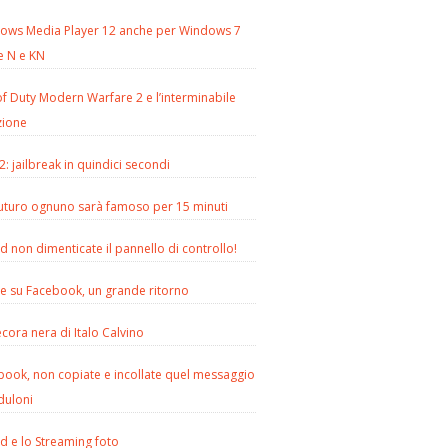
ows Media Player 12 anche per Windows 7
e N e KN
of Duty Modern Warfare 2 e l’interminabile
zione
2: jailbreak in quindici secondi
futuro ognuno sarà famoso per 15 minuti
d non dimenticate il pannello di controllo!
le su Facebook, un grande ritorno
cora nera di Italo Calvino
book, non copiate e incollate quel messaggio
duloni
d e lo Streaming foto