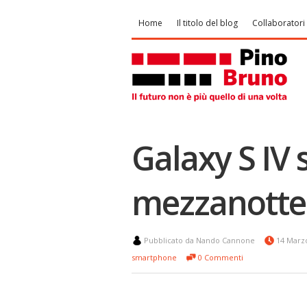
Home
Il titolo del blog
Collaboratori
Galaxy S IV s
mezzanotte
Pubblicato da Nando Cannone
14 Marz
smartphone
0 Commenti