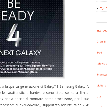
TomT
intercet
Gran Br
iPad
televisi
linguagg
digital d
tro la quarta generazione di Galaxy? Il Samsung Galaxy IV
le caratteristiche hardware sono state spinte al limite.
Usa
 abbia deciso di montare come processore, per il suo
ocessore dual-quad-core), supportato addirittura da 2GB