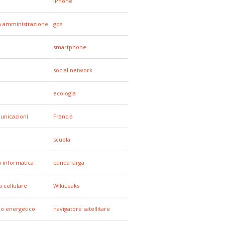
iPhone
a amministrazione
gps
smartphone
social network
ecologia
unicazioni
Francia
scuola
a informatica
banda larga
a cellulare
WikiLeaks
io energetico
navigatore satellitare