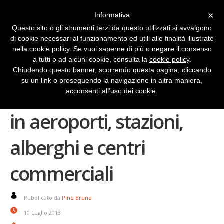
×
Informativa
Questo sito o gli strumenti terzi da questo utilizzati si avvalgono
di cookie necessari al funzionamento ed utili alle finalità illustrate
nella cookie policy. Se vuoi saperne di più o negare il consenso
a tutti o ad alcuni cookie, consulta la
cookie policy
.
Chiudendo questo banner, scorrendo questa pagina, cliccando
su un link o proseguendo la navigazione in altra maniera,
Mappe di Google anche
acconsenti all’uso dei cookie.
in aeroporti, stazioni,
alberghi e centri
commerciali
Pubblicato da
Pino Bruno
10 Luglio 2013