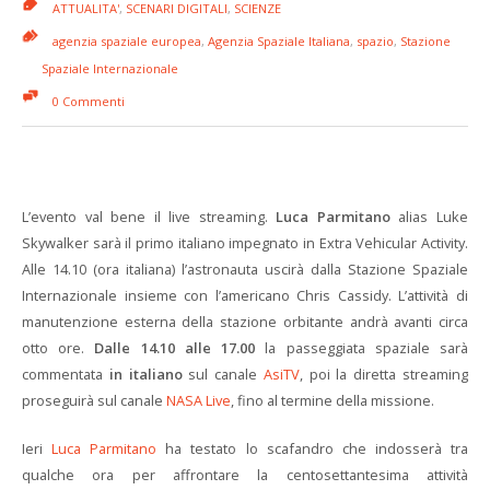
ATTUALITA'
,
SCENARI DIGITALI
,
SCIENZE
agenzia spaziale europea
,
Agenzia Spaziale Italiana
,
spazio
,
Stazione
Spaziale Internazionale
0 Commenti
L’evento val bene il live streaming.
Luca Parmitano
alias Luke
Skywalker sarà il primo italiano impegnato in Extra Vehicular Activity.
Alle 14.10 (ora italiana) l’astronauta uscirà dalla Stazione Spaziale
Internazionale insieme con l’americano Chris Cassidy. L’attività di
manutenzione esterna della stazione orbitante andrà avanti circa
otto ore.
Dalle 14.10 alle 17.00
la passeggiata spaziale sarà
commentata
in italiano
sul canale
AsiTV
, poi la diretta streaming
proseguirà sul canale
NASA Live
, fino al termine della missione.
Ieri
Luca Parmitano
ha testato lo scafandro che indosserà tra
qualche ora per affrontare la centosettantesima attività