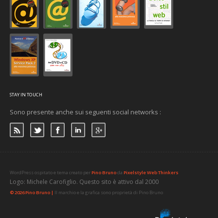
STAY IN TOUCH
Sono presente anche sui seguenti social networks :
WordPress ospitato e tema creato per
Pino Bruno
da
Pixelstyle Web Thinkers
Logo: Michele Carofiglio. Questo sito è attivo dal 2000
© 2026 Pino Bruno |
Il marchio e la grafica sono proprietà di Pino Bruno