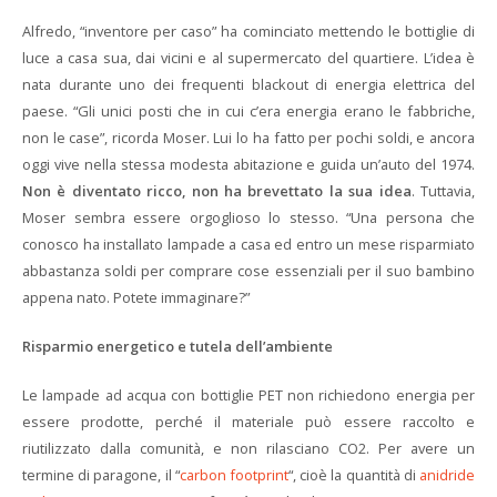
Alfredo, “inventore per caso” ha cominciato mettendo le bottiglie di
luce a casa sua, dai vicini e al supermercato del quartiere. L’idea è
nata durante uno dei frequenti blackout di energia elettrica del
paese. “Gli unici posti che in cui c’era energia erano le fabbriche,
non le case”, ricorda Moser. Lui lo ha fatto per pochi soldi, e ancora
oggi vive nella stessa modesta abitazione e guida un’auto del 1974.
Non è diventato ricco, non ha brevettato la sua idea
. Tuttavia,
Moser sembra essere orgoglioso lo stesso. “Una persona che
conosco ha installato lampade a casa ed entro un mese risparmiato
abbastanza soldi per comprare cose essenziali per il suo bambino
appena nato. Potete immaginare?”
Risparmio energetico e tutela dell’ambiente
Le lampade ad acqua con bottiglie PET non richiedono energia per
essere prodotte, perché il materiale può essere raccolto e
riutilizzato dalla comunità, e non rilasciano CO2. Per avere un
termine di paragone, il “
carbon footprint
“, cioè la quantità di
anidride