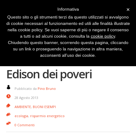
×
Informativa
Questo sito o gli strumenti terzi da questo utilizzati si avvalgono
di cookie necessari al funzionamento ed utili alle finalità illustrate
nella cookie policy. Se vuoi saperne di più o negare il consenso
a tutti o ad alcuni cookie, consulta la
cookie policy
.
Chiudendo questo banner, scorrendo questa pagina, cliccando
su un link o proseguendo la navigazione in altra maniera,
La lampada del Thomas
acconsenti all’uso dei cookie.
Edison dei poveri
Pubblicato da
Pino Bruno
28 Agosto 2013
AMBIENTE
,
BUONI ESEMPI
ecologia
,
risparmio energetico
0 Commenti