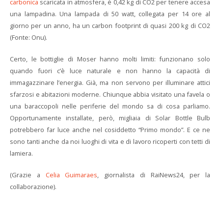
carbonica
scaricata in atmosfera, è 0,42 kg di CO2 per tenere accesa
una lampadina. Una lampada di 50 watt, collegata per 14 ore al
giorno per un anno, ha un carbon footprint di quasi 200 kg di CO2
(Fonte: Onu).
Certo, le bottiglie di Moser hanno molti limiti: funzionano solo
quando fuori c’è luce naturale e non hanno la capacità di
immagazzinare l’energia. Già, ma non servono per illuminare attici
sfarzosi e abitazioni moderne. Chiunque abbia visitato una favela o
una baraccopoli nelle periferie del mondo sa di cosa parliamo.
Opportunamente installate, però, migliaia di Solar Bottle Bulb
potrebbero far luce anche nel cosiddetto “Primo mondo”. E ce ne
sono tanti anche da noi luoghi di vita e di lavoro ricoperti con tetti di
lamiera.
(Grazie a
Celia Guimaraes
, giornalista di RaiNews24, per la
collaborazione).