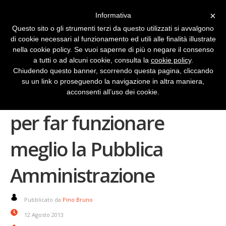
×
Informativa
Questo sito o gli strumenti terzi da questo utilizzati si avvalgono
di cookie necessari al funzionamento ed utili alle finalità illustrate
nella cookie policy. Se vuoi saperne di più o negare il consenso
a tutti o ad alcuni cookie, consulta la
cookie policy
.
Chiudendo questo banner, scorrendo questa pagina, cliccando
su un link o proseguendo la navigazione in altra maniera,
Non basta togliere il fax
acconsenti all’uso dei cookie.
per far funzionare
meglio la Pubblica
Amministrazione
Pubblicato da
Pino Bruno
12 Agosto 2013