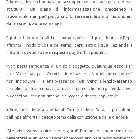
Tribunali, dove la buona volontà sopperisce spesso a gravi carenze
strutturali.
Un piano di informatizzazione omogeneo e
trasversale non può piegarsi alla territorialità e all’autonomia
dei sistemi e delle soluzioni
“.
E poi l’affondo e la sfida al mondo politico. Il presidente dell’Inps
affronta il nodo cruciale dei
tempi certi entro i quali aziende e
cittadini devono avere risposte dagli uffici pubblici
:
“Non basta l’efficienza di un solo soggetto, qualunque esso sia”,
dice Mastrapasqua. “Occorre l’integrazione. A quel punto perché
non introdurre il silenzio-assenso?
Un ‘vero’ silenzio-assenso
,
disciplinato da una nuova norma stringente,
che non preveda rinvii
o eccezioni
, che non rimandi a successivi decreti applicativi”.
Infine, nella lettera aperta al Corriere della Sera, il presidente
dell’Inps affronta il delicato tema della corruzione e delle clientele:
“Silenzio-assenso entro cinque giorni? Perché no.
Una norma cosi
perentoria e univoca renderebbe obsoleto ogni provvedimento