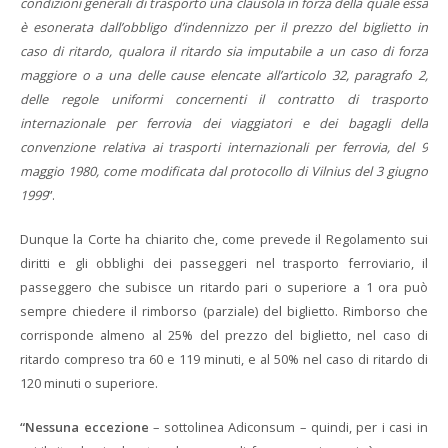
condizioni generali di trasporto una clausola in forza della quale essa
è esonerata dall’obbligo d’indennizzo per il prezzo del biglietto in
caso di ritardo, qualora il ritardo sia imputabile a un caso di forza
maggiore o a una delle cause elencate all’articolo 32, paragrafo 2,
delle regole uniformi concernenti il contratto di trasporto
internazionale per ferrovia dei viaggiatori e dei bagagli della
convenzione relativa ai trasporti internazionali per ferrovia, del 9
maggio 1980, come modificata dal protocollo di Vilnius del 3 giugno
1999
”.
Dunque la Corte ha chiarito che, come prevede il Regolamento sui
diritti e gli obblighi dei passeggeri nel trasporto ferroviario, il
passeggero che subisce un ritardo pari o superiore a 1 ora può
sempre chiedere il rimborso (parziale) del biglietto. Rimborso che
corrisponde almeno al 25% del prezzo del biglietto, nel caso di
ritardo compreso tra 60 e 119 minuti, e al 50% nel caso di ritardo di
120 minuti o superiore.
“Nessuna eccezione
– sottolinea Adiconsum – quindi, per i casi in