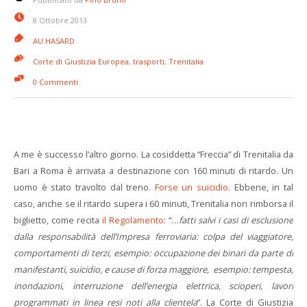
8 Ottobre 2013
AU HASARD
Corte di Giustizia Europea
,
trasporti
,
Trenitalia
0 Commenti
A me è successo l’altro giorno. La cosiddetta “Freccia” di Trenitalia da
Bari a Roma è arrivata a destinazione con 160 minuti di ritardo. Un
uomo è stato travolto dal treno.
Forse un suicidio
. Ebbene, in tal
caso, anche se il ritardo supera i 60 minuti, Trenitalia non rimborsa il
biglietto, come recita
il Regolamento
: “…
fatti salvi i casi di esclusione
dalla responsabilità dell’Impresa ferroviaria: colpa del viaggiatore,
comportamenti di terzi, esempio: occupazione dei binari da parte di
manifestanti, suicidio, e cause di forza maggiore, esempio: tempesta,
inondazioni, interruzione dell’energia elettrica, scioperi, lavori
programmati in linea resi noti alla clientela
”. La Corte di Giustizia