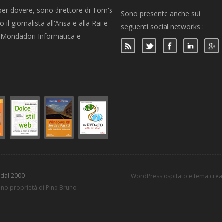
per dovere, sono direttore di Tom's
Sono presente anche sui
 il giornalista all'Ansa e alla Rai e
seguenti social networks :
per Mondadori Informatica e
 dal 2000
WordPress ospitato e tema cre
sono proprietà di Pino Bruno