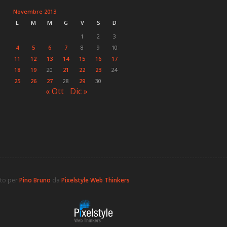
Novembre 2013
L
M
M
G
V
S
D
1
2
3
4
5
6
7
8
9
10
11
12
13
14
15
16
17
18
19
20
21
22
23
24
25
26
27
28
29
30
« Ott
Dic »
ato per
Pino Bruno
da
Pixelstyle Web Thinkers