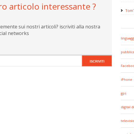
ro articolo interessante ?
TomT
ente sui nostri articoli? iscriviti alla nostra
cial networks
linguagg
pubblic
Facebo
iPhone
gps
digital d
televisi