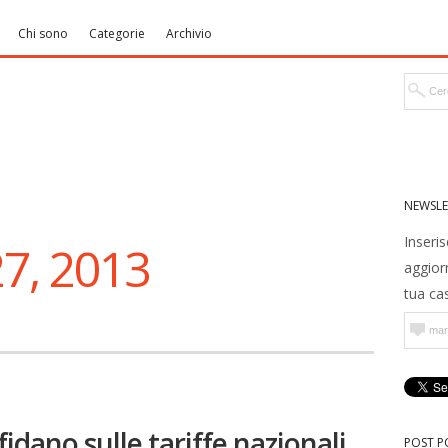
Chi sono
Categorie
Archivio
NEWSLE
Inseris
7, 2013
aggior
tua cas
sfidano sulle tariffe nazionali
POST P