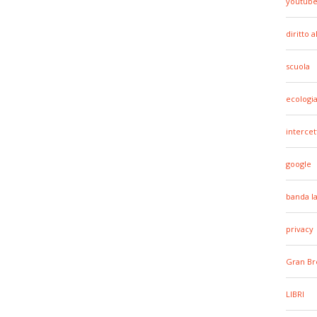
youtub
diritto 
scuola
ecologi
intercet
google
banda l
privacy
Gran Br
LIBRI