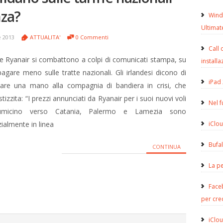
nza?
Wind
Ultimat
 2013
ATTUALITA'
0 Commenti
Call 
a e Ryanair si combattono a colpi di comunicati stampa, su
installa
pagare meno sulle tratte nazionali. Gli irlandesi dicono di
iPad 
dare una mano alla compagnia di bandiera in crisi, che
stizzita: “I prezzi annunciati da Ryanair per i suoi nuovi voli
Nel 
umicino verso Catania, Palermo e Lamezia sono
ialmente in linea
iClou
Bufa
CONTINUA
La pe
Face
per cre
iClou