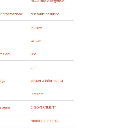
e
risparmio energetico
all'informazione
telefonia cellulare
blogger
a
twitter
tazioni
Usa
cnr
arga
pirateria informatica
internet
etagna
E-GOVERNMENT
motore di ricerca