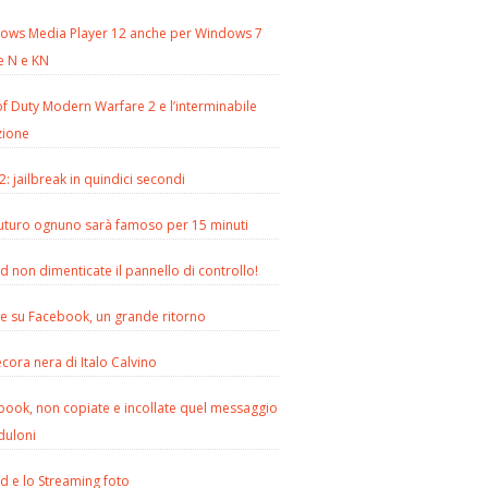
ows Media Player 12 anche per Windows 7
e N e KN
of Duty Modern Warfare 2 e l’interminabile
zione
2: jailbreak in quindici secondi
futuro ognuno sarà famoso per 15 minuti
d non dimenticate il pannello di controllo!
le su Facebook, un grande ritorno
cora nera di Italo Calvino
book, non copiate e incollate quel messaggio
duloni
d e lo Streaming foto