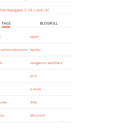
om Navigator 7: c’è o non c’è?
TAGS
BLOGROLL
i
apple
a amministrazione
hacker
ok
navigatore satellitare
wi-fi
e-book
ivide
iPad
one
Microsoft