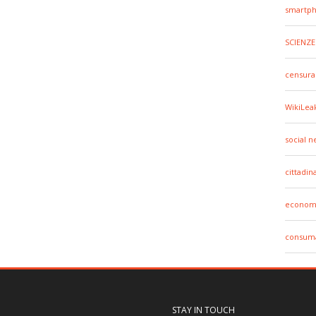
smartp
SCIENZE
censura
WikiLea
social 
cittadin
econom
consuma
STAY IN TOUCH