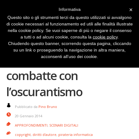
×
Informativa
Questo sito o gli strumenti terzi da questo utilizzati si avvalgono
di cookie necessari al funzionamento ed utili alle finalità illustrate
nella cookie policy. Se vuoi saperne di più o negare il consenso
a tutti o ad alcuni cookie, consulta la
cookie policy
.
Chiudendo questo banner, scorrendo questa pagina, cliccando
su un link o proseguendo la navigazione in altra maniera,
La pirateria non si
acconsenti all’uso dei cookie.
combatte con
l’oscurantismo
Pubblicato da
Pino Bruno
20 Gennaio 2014
APPROFONDIMENTI
,
SCENARI DIGITALI
copyright
,
diritti d'autore
,
pirateria informatica