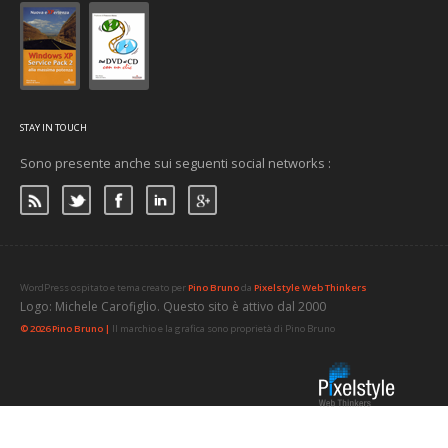
STAY IN TOUCH
Sono presente anche sui seguenti social networks :
WordPress ospitato e tema creato per
Pino Bruno
da
Pixelstyle Web Thinkers
Logo: Michele Carofiglio. Questo sito è attivo dal 2000
© 2026 Pino Bruno |
Il marchio e la grafica sono proprietà di Pino Bruno