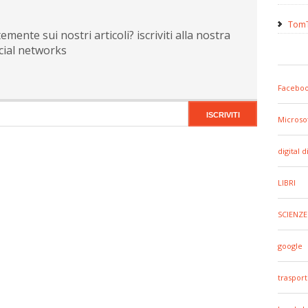
TomT
ente sui nostri articoli? iscriviti alla nostra
cial networks
Facebo
Microso
digital d
LIBRI
SCIENZE
google
trasport