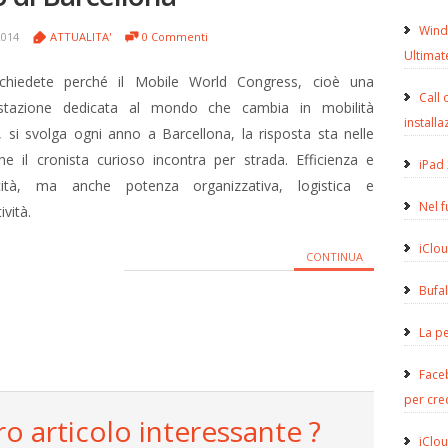
Wind
2014
ATTUALITA'
0 Commenti
Ultimat
chiedete perché il Mobile World Congress, cioè una
Call 
stazione dedicata al mondo che cambia in mobilità
installa
e, si svolga ogni anno a Barcellona, la risposta sta nelle
e il cronista curioso incontra per strada. Efficienza e
iPad 
cità, ma anche potenza organizzativa, logistica e
Nel 
ività.
iClou
CONTINUA
Bufa
La pe
Face
per cre
ro articolo interessante ?
iClou