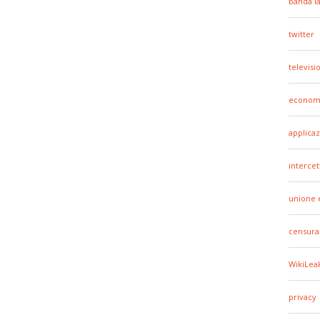
banda l
twitter
televisi
econom
applicaz
intercet
unione 
censura
WikiLea
privacy