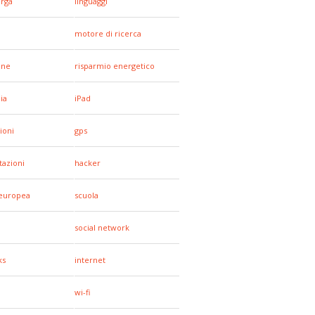
arga
linguaggi
motore di ricerca
one
risparmio energetico
ia
iPad
ioni
gps
tazioni
hacker
europea
scuola
social network
ks
internet
wi-fi