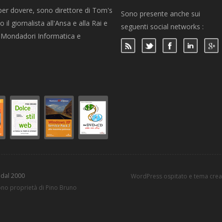
per dovere, sono direttore di Tom's
Sono presente anche sui
 il giornalista all'Ansa e alla Rai e
seguenti social networks :
per Mondadori Informatica e
 dal 2000
WordPress ospitato e tema cre
sono proprietà di Pino Bruno