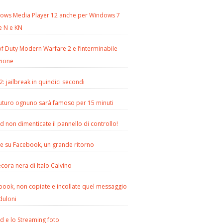
ows Media Player 12 anche per Windows 7
e N e KN
of Duty Modern Warfare 2 e l’interminabile
zione
2: jailbreak in quindici secondi
futuro ognuno sarà famoso per 15 minuti
d non dimenticate il pannello di controllo!
le su Facebook, un grande ritorno
cora nera di Italo Calvino
book, non copiate e incollate quel messaggio
duloni
d e lo Streaming foto