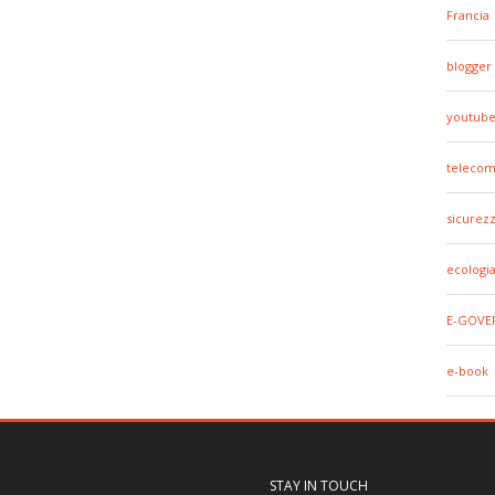
Francia
blogger
youtub
telecom
sicurez
ecologi
E-GOVE
e-book
STAY IN TOUCH