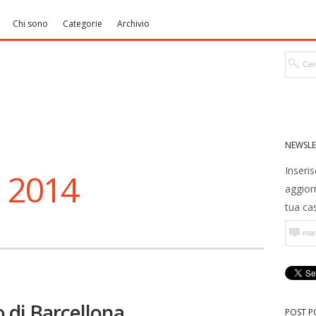
Chi sono
Categorie
Archivio
NEWSLE
Inseris
, 2014
aggior
tua cas
o di Barcellona
POST P