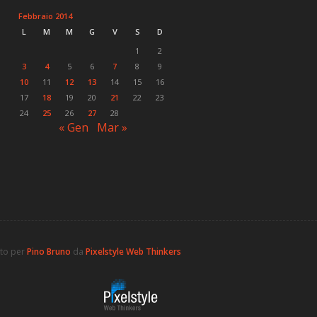
Febbraio 2014
L
M
M
G
V
S
D
1
2
3
4
5
6
7
8
9
10
11
12
13
14
15
16
17
18
19
20
21
22
23
24
25
26
27
28
« Gen
Mar »
ato per
Pino Bruno
da
Pixelstyle Web Thinkers