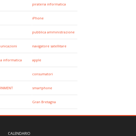
pirateria informatica
iPhone
e
pubblica amministrazione
unicazioni
navigatore satellitare
za informatica
apple
a
consumatori
RNMENT
smartphone
Gran Bretagna
CALENDARIO