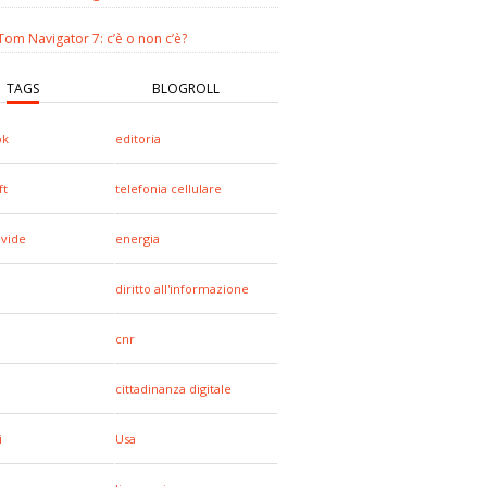
om Navigator 7: c’è o non c’è?
TAGS
BLOGROLL
ok
editoria
ft
telefonia cellulare
ivide
energia
diritto all'informazione
cnr
cittadinanza digitale
i
Usa