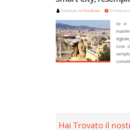
Pubblicato da
Pino Bruno
25 Febbraio 
Se vi 
manife
digital
cose ch
sempli
connett
Hai Trovato il nost