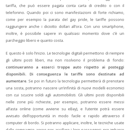
tariffa, che può essere pagata conta carta di credito o con il
telefonino. Quando poi ci sono manifestazioni di forte richiamo,
come per esempio la parata del gay pride, le tariffe possono
raggiungere anche i diciotto dollari all’ora. Con uno smartphone,
inoltre, è possibile sapere in qualsiasi momento dove c’è un
parcheggio libero e quanto costa.
E questo è solo l’inizio. Le tecnologie digitali permettono di riempire
gli ultimi posti liberi, ma non risolvono il problema di fondo:
continueranno a esserci troppe auto rispetto ai posteggi
disponibili. Di conseguenza le tariffe sono destinate ad
aumentare
. Se poi in futuro la tecnologia permetterà di prenotare
una sosta, potranno nascere un’infinità di nuovi modelli economici
con cui scucire soldi agli automobilisti. Gli ultimi posti disponibili
nelle zone più richieste, per esempio, potranno essere messi
all’asta online (come avviene su eBay), e l’utente potrà essere
avvisato dell’opportunità in modo facile e rapido attraverso il
computer di bordo. Si potranno applicare, inoltre, le tecniche usate
dalle compagnie aeree per assillare i loro passeggeri: pre imbarco