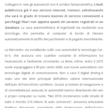
Collegare in rete gli autoveicoli non è un’idea fantascientifica.
L’Audi
pubblicizza già il suo servizio internet, Connect, sottolineando
che sarà in grado di trovare stazioni di servizio convenienti e
parcheggi liberi non appena questi siti saranno registrati in un
database
. La casa automobilistica di Ingolstadt sta studiando una
tecnologia che permetta al computer di bordo di rilevare
automaticamente le tariffe dei parchimetri e di pagarle mensilmente.
La Mercedes sta installando sulle sue automobili la tecnologia Car-
to-X, che assicura uno scambio costante di informazioni tra
l’autoveicolo e l’ambiente circostante. La Bmw, infine, entro il 2015
vuole equipaggiare il 90 per cento delle sue nuove autovetture con
tecnologie digitali di comunicazione. Non a caso il digital driving è
stato uno dei temi principali dell’ultimo salone internazionale
dell’auto di Francoforte sul Meno. Grazie ai sistemi di navigazione e
di connettività più avanzati, le automobili stanno diventando dei veri
e propri computer su ruote. “Nel 2016 circoleranno sulle strade di
tutto il mondo 210 milioni di auto connesse”, annuncia entusiasta
Matthias Wissmann, presidente della federazione dell’industria