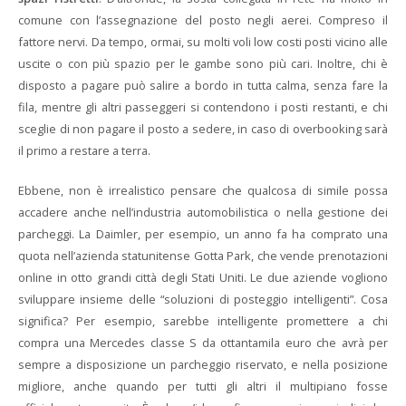
comune con l’assegnazione del posto negli aerei. Compreso il
fattore nervi. Da tempo, ormai, su molti voli low costi posti vicino alle
uscite o con più spazio per le gambe sono più cari. Inoltre, chi è
disposto a pagare può salire a bordo in tutta calma, senza fare la
fila, mentre gli altri passeggeri si contendono i posti restanti, e chi
sceglie di non pagare il posto a sedere, in caso di overbooking sarà
il primo a restare a terra.
Ebbene, non è irrealistico pensare che qualcosa di simile possa
accadere anche nell’industria automobilistica o nella gestione dei
parcheggi. La Daimler, per esempio, un anno fa ha comprato una
quota nell’azienda statunitense Gotta Park, che vende prenotazioni
online in otto grandi città degli Stati Uniti. Le due aziende vogliono
sviluppare insieme delle “soluzioni di posteggio intelligenti”. Cosa
significa? Per esempio, sarebbe intelligente promettere a chi
compra una Mercedes classe S da ottantamila euro che avrà per
sempre a disposizione un parcheggio riservato, e nella posizione
migliore, anche quando per tutti gli altri il multipiano fosse