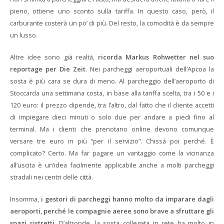
pieno, ottiene uno sconto sulla tariffa. In questo caso, però, il
carburante costerà un po’ di più. Del resto, la comodità è da sempre
un lusso.
Altre idee sono già realtà,
ricorda Markus Rohwetter nel suo
reportage per Die Zeit
. Nei parcheggi aeroportuali dell’Apcoa la
sosta è più cara se dura di meno. Al parcheggio dell’aeroporto di
Stoccarda una settimana costa, in base alla tariffa scelta, tra i 50 e i
120 euro: il prezzo dipende, tra l’altro, dal fatto che il cliente accetti
di impiegare dieci minuti o solo due per andare a piedi fino al
terminal. Ma i clienti che prenotano online devono comunque
versare tre euro in più “per il servizio”. Chissà poi perché. È
complicato? Certo. Ma far pagare un vantaggio come la vicinanza
all’uscita è un’idea facilmente applicabile anche a molti parcheggi
stradali nei centri delle città.
Insomma,
i gestori di parcheggi hanno molto da imparare dagli
aeroporti, perché le compagnie aeree sono brave a sfruttare gli
spazi ristretti
. D’altronde, la sosta collegata in rete ha molto in