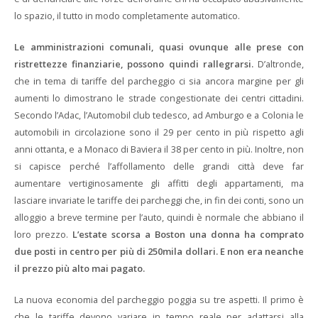
lo spazio, il tutto in modo completamente automatico.
Le amministrazioni comunali, quasi ovunque alle prese con
ristrettezze finanziarie, possono quindi rallegrarsi.
D’altronde,
che in tema di tariffe del parcheggio ci sia ancora margine per gli
aumenti lo dimostrano le strade congestionate dei centri cittadini.
Secondo l’Adac, l’Automobil club tedesco, ad Amburgo e a Colonia le
automobili in circolazione sono il 29 per cento in più rispetto agli
anni ottanta, e a Monaco di Baviera il 38 per cento in più. Inoltre, non
si capisce perché l’affollamento delle grandi città deve far
aumentare vertiginosamente gli affitti degli appartamenti, ma
lasciare invariate le tariffe dei parcheggi che, in fin dei conti, sono un
alloggio a breve termine per l’auto, quindi è normale che abbiano il
loro prezzo.
L’estate scorsa a Boston una donna ha comprato
due posti in centro per più di 250mila dollari. E non era neanche
il prezzo più alto mai pagato.
La nuova economia del parcheggio poggia su tre aspetti. Il primo è
che le tariffe devono variare in tempo reale per adattarsi alla