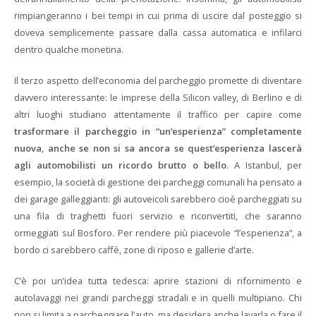
rimpiangeranno i bei tempi in cui prima di uscire dal posteggio si
doveva semplicemente passare dalla cassa automatica e infilarci
dentro qualche monetina.
Il terzo aspetto dell’economia del parcheggio promette di diventare
davvero interessante: le imprese della Silicon valley, di Berlino e di
altri luoghi studiano attentamente il traffico per capire come
trasformare il parcheggio in “un’esperienza” completamente
nuova
,
anche se non si sa ancora se quest’esperienza lascerà
agli automobilisti un ricordo brutto o bello
. A Istanbul, per
esempio, la società di gestione dei parcheggi comunali ha pensato a
dei garage galleggianti: gli autoveicoli sarebbero cioè parcheggiati su
una fila di traghetti fuori servizio e riconvertiti, che saranno
ormeggiati sul Bosforo. Per rendere più piacevole “l’esperienza”, a
bordo ci sarebbero caffè, zone di riposo e gallerie d’arte.
C’è poi un’idea tutta tedesca: aprire stazioni di rifornimento e
autolavaggi nei grandi parcheggi stradali e in quelli multipiano. Chi
non si limita a parcheggiare l’auto, ma desidera anche lavarla o fare il