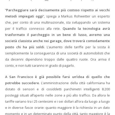
“
Parcheggiare sarà decisamente più costoso rispetto ai vecchi
metodi impiegati oggi
“, spiega a Markus Rohwetter un esperto
che, per conto di una multinazionale, sta sviluppando un sistema
per il traffico connesso alla rete.
Quando la tecnologia avrà
trasformato il parcheggio in un bene di lusso, avremo una
società classista anche nei garage, dove troverà comodamente
posto chi ha più soldi
. L’aumento delle tariffe per la sosta è
semplicemente la conseguenza di una società di automobilisti che
da decenni dipendono troppo dalle quattro ruote. Ora arriva il
conto, e non tutti saranno in grado di pagarlo.
A San Francisco è già possibile farsi un’idea di quello che
potrebbe succedere
. L’amministrazione della città californiana ha
dotato di sensori e di cosiddetti parchimetri intelligenti 8.200
posteggi situati all’aperto nelle zone a più alto traffico. Da allora le
tariffe variano tra i 25 centesimi e i sei dollari all’ora da luogo a luogo
e in diverse fasce orarie: quanto maggiore è la richiesta in un dato
momento e in un determinato punto della città, tanto maggiore è la