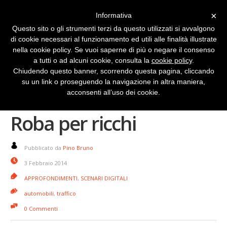
×
Informativa
Questo sito o gli strumenti terzi da questo utilizzati si avvalgono
di cookie necessari al funzionamento ed utili alle finalità illustrate
nella cookie policy. Se vuoi saperne di più o negare il consenso
a tutti o ad alcuni cookie, consulta la
cookie policy
.
Chiudendo questo banner, scorrendo questa pagina, cliccando
su un link o proseguendo la navigazione in altra maniera,
Parcheggiare l’auto?
acconsenti all’uso dei cookie.
Roba per ricchi
Pubblicato da
Pino Bruno
3 Febbraio 2014
APPROFONDIMENTI
,
SCENARI DIGITALI
automobili
,
traffico
0 Commenti