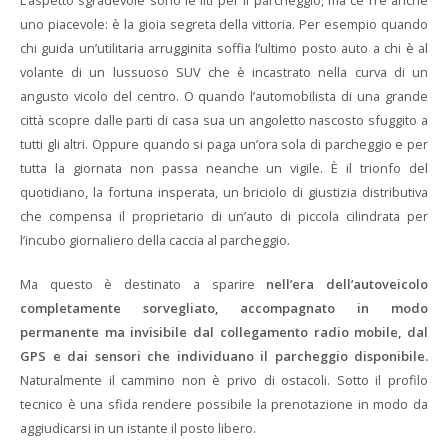
L’aspetto sgradevole sono le liti per il parcheggio, ma ce n’è anche
uno piacevole: è la gioia segreta della vittoria. Per esempio quando
chi guida un’utilitaria arrugginita soffia l’ultimo posto auto a chi è al
volante di un lussuoso SUV che è incastrato nella curva di un
angusto vicolo del centro. O quando l’automobilista di una grande
città scopre dalle parti di casa sua un angoletto nascosto sfuggito a
tutti gli altri. Oppure quando si paga un’ora sola di parcheggio e per
tutta la giornata non passa neanche un vigile. È il trionfo del
quotidiano, la fortuna insperata, un briciolo di giustizia distributiva
che compensa il proprietario di un’auto di piccola cilindrata per
l’incubo giornaliero della caccia al parcheggio.
Ma questo è destinato a sparire
nell’era dell’autoveicolo
completamente sorvegliato, accompagnato in modo
permanente ma invisibile dal collegamento radio mobile, dal
GPS e dai sensori che individuano il parcheggio disponibile.
Naturalmente il cammino non è privo di ostacoli. Sotto il profilo
tecnico è una sfida rendere possibile la prenotazione in modo da
aggiudicarsi in un istante il posto libero.