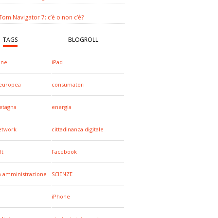
om Navigator 7: c’è o non c’è?
TAGS
BLOGROLL
one
iPad
europea
consumatori
etagna
energia
network
cittadinanza digitale
ft
Facebook
a amministrazione
SCIENZE
iPhone