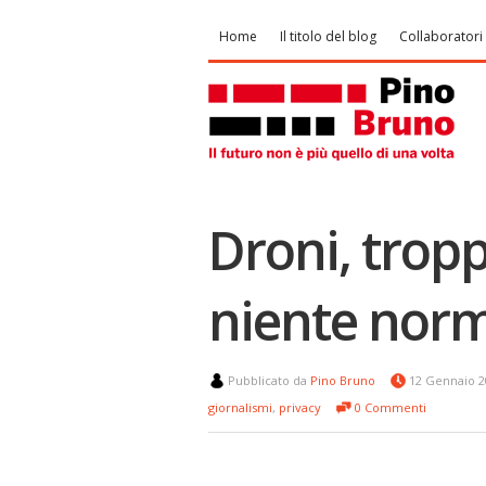
Home
Il titolo del blog
Collaboratori
Droni, trop
niente nor
Pubblicato da
Pino Bruno
12 Gennaio 
giornalismi
,
privacy
0 Commenti