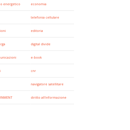
io energetico
economia
telefonia cellulare
ioni
editoria
arga
digital divide
unicazioni
e-book
i
cnr
navigatore satellitare
RNMENT
diritto all'informazione