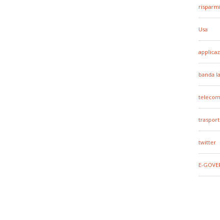
risparm
Usa
applicaz
banda l
telecom
trasport
twitter
E-GOVE