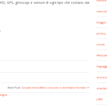
motore 
D, GPS, giroscopi e sensori di ogni tipo che costano dai
intercet
blogger
)
privacy
scuola
WikiLea
linguagg
sicurez
Next Post:
Giovani InnovAttivi crescono e diventano format
>>
smartp
sangue
LIBRI