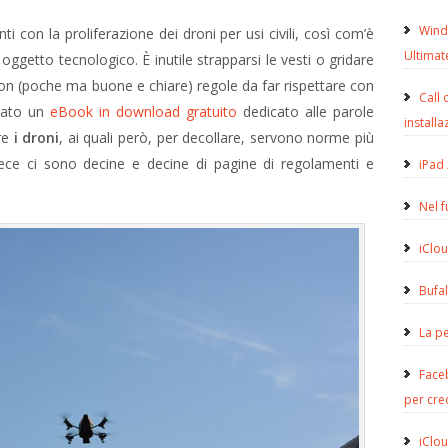
Wind
i con la proliferazione dei droni per usi civili, così com’è
Ultimat
ggetto tecnologico. È inutile strapparsi le vesti o gridare
 con (poche ma buone e chiare) regole da far rispettare con
Call 
cato un
eBook in download gratuito
dedicato alle parole
installa
re
i droni
, ai quali però, per decollare, servono norme più
ece ci sono decine e decine di pagine di regolamenti e
iPad 
Nel 
iClou
Bufa
La pe
Face
per cre
iClou