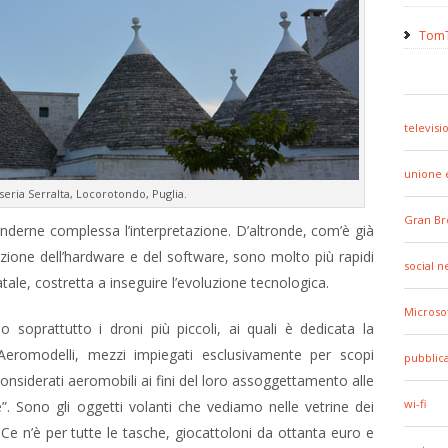
TomT
televisi
unione 
sseria Serralta, Locorotondo, Puglia.
Gran Br
nderne complessa l’interpretazione. D’altronde, com’è già
vazione dell’hardware e del software, sono molto più rapidi
social 
atale, costretta a inseguire l’evoluzione tecnologica.
Microso
soprattutto i droni più piccoli, ai quali è dedicata la
eromodelli, mezzi impiegati esclusivamente per scopi
pubblic
considerati aeromobili ai fini del loro assoggettamento alle
wi-fi
”. Sono gli oggetti volanti che vediamo nelle vetrine dei
 Ce n’è per tutte le tasche, giocattoloni da ottanta euro e