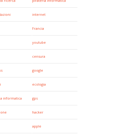
di ricerca
pirateria informatica
tazioni
internet
Francia
youtube
censura
ks
google
i
ecologia
za informatica
gps
hone
hacker
apple