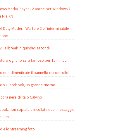
ows Media Player 12 anche per Windows 7
e N e KN
of Duty Modern Warfare 2 e l’interminabile
zione
2: jailbreak in quindici secondi
futuro ognuno sarà famoso per 15 minuti
d non dimenticate il pannello di controllo!
le su Facebook, un grande ritorno
cora nera di Italo Calvino
book, non copiate e incollate quel messaggio
duloni
d e lo Streaming foto