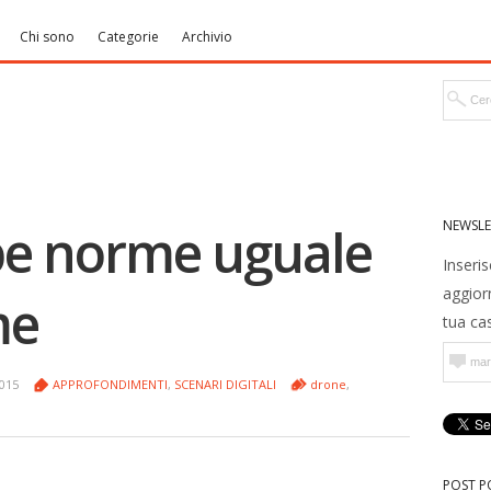
Chi sono
Categorie
Archivio
NEWSLE
pe norme uguale
Inseris
aggior
me
tua cas
2015
APPROFONDIMENTI
,
SCENARI DIGITALI
drone
,
POST P