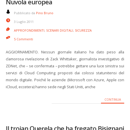
Nuvola europea
Pubblicato da
Pino Bruno
3 Luglio 2011
APPROFONDIMENTI
,
SCENARI DIGITALI
,
SICUREZZA
5 Commenti
AGGIORNAMENTO. Nessun giornale italiano ha dato peso alla
clamorosa rivelazione di Zack Whittaker, giornalista investigativo di
ZDNet, che – se confermata – potrebbe gettare una luce sinistra sui
servizi di Cloud Computing proposti dai colossi statunitensi del
mondo digitale. Poiché le aziende (Microsoft con Azure, Apple con
iCloud, eccetera) hanno sede negli Stati Uniti, anche
CONTINUA
Il trojan Querela che ha fregato Bisignani