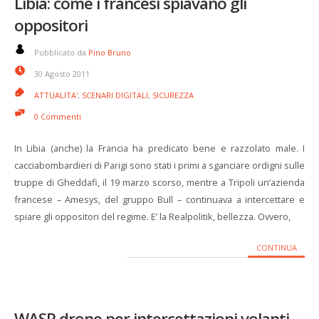
Libia: come i francesi spiavano gli
oppositori
Pubblicato da
Pino Bruno
30 Agosto 2011
ATTUALITA'
,
SCENARI DIGITALI
,
SICUREZZA
0 Commenti
In Libia (anche) la Francia ha predicato bene e razzolato male. I
cacciabombardieri di Parigi sono stati i primi a sganciare ordigni sulle
truppe di Gheddafi, il 19 marzo scorso, mentre a Tripoli un’azienda
francese – Amesys, del gruppo Bull – continuava a intercettare e
spiare gli oppositori del regime. E’ la Realpolitik, bellezza. Ovvero,
CONTINUA
WASP drone per intercettazioni volanti