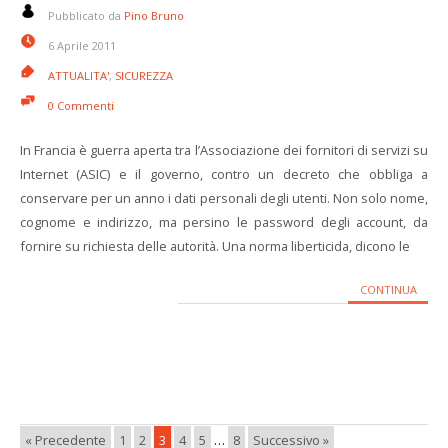
Pubblicato da
Pino Bruno
6 Aprile 2011
ATTUALITA'
,
SICUREZZA
0 Commenti
In Francia è guerra aperta tra l’Associazione dei fornitori di servizi su
Internet (ASIC) e il governo, contro un decreto che obbliga a
conservare per un anno i dati personali degli utenti. Non solo nome,
cognome e indirizzo, ma persino le password degli account, da
fornire su richiesta delle autorità. Una norma liberticida, dicono le
CONTINUA
« Precedente
1
2
3
4
5
…
8
Successivo »