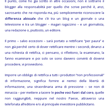
Il punto, come ho già scritto in altre occasioni, non è sottrarre il
blogger alla responsabilità per quello che scrive perché è, anzi,
sacrosanto che ne risponda ma, più semplicemente riconoscere la
differenza abissale
che c’è tra un blog e un giornale o una
televisione e tra un blogger – magari ragazzino – e un giornalista,
una redazione o, piuttosto, un editore.
Il primo – salvo eccezioni – sarà portato a rettificare “per paura” e
non già perché certo di dover rettificare mentre i secondi, dinanzi a
una richiesta di rettifica, ci pensano, ci riflettono, la esaminano, la
fanno esaminare e poi solo se sono davvero convinti di dovervi
procedere, vi provvedono.
Imporre un obbligo di rettifica a tutti i produttori “non professionali”
di informazione, significa fornire ai nemici della libertà di
informazione, una straordinaria arma di pressione – se non di
minaccia – per mettere a tacere le
poche voci fuori dal coro
, quelle
non raggiungibili, neppure nel nostro Paese, attraverso una
telefonata all’editore e/o al principale investitore pubblicitario.