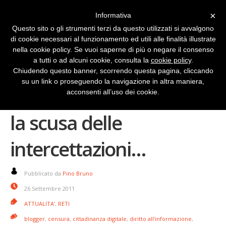
×
Informativa
Questo sito o gli strumenti terzi da questo utilizzati si avvalgono
di cookie necessari al funzionamento ed utili alle finalità illustrate
nella cookie policy. Se vuoi saperne di più o negare il consenso
a tutti o ad alcuni cookie, consulta la
cookie policy
.
Chiudendo questo banner, scorrendo questa pagina, cliccando
su un link o proseguendo la navigazione in altra maniera,
Rete sotto assedio: con
acconsenti all’uso dei cookie.
la scusa delle
intercettazioni…
Pubblicato da
Pino Bruno
26 Settembre 2011
ATTUALITA'
,
RETI
blogger
,
censura
,
cittadinanza digitale
,
diritto all'informazione
,