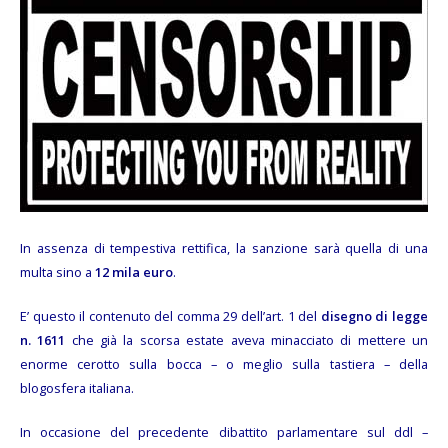
In assenza di tempestiva rettifica, la sanzione sarà quella di una
multa sino a
12 mila euro
.
E’ questo il contenuto del comma 29 dell’art. 1 del
disegno di legge
n. 1611
che già la scorsa estate aveva minacciato di mettere un
enorme cerotto sulla bocca – o meglio sulla tastiera – della
blogosfera italiana.
In occasione del precedente dibattito parlamentare sul ddl –