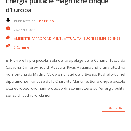
Energia pulita: le magnifiche cinque
d’Europa
Pubblicato da
Pino Bruno
26 Aprile 2011
AMBIENTE
,
APPROFONDIMENTI
,
ATTUALITA'
,
BUONI ESEMPI
,
SCIENZE
0 Commenti
El Hierro è la più piccola isola dell’arcipelago delle Canarie. Tocco da
Casauria è in provincia di Pescara. Rivas Vaciamadrid è una cittadina
non lontana da Madrid. Växjö è nel sud della Svezia. Rochefort è nel
dipartimento francese della Charente-Maritime. Sono cinque piccole
città europee che hanno deciso di scommettere sull’energia pulita,
senza chiacchiere, clamori
CONTINUA