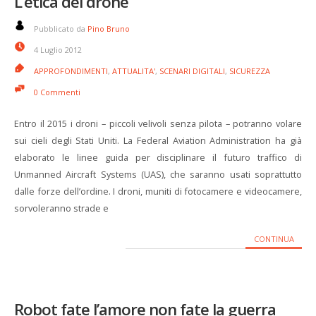
L’etica del drone
Pubblicato da
Pino Bruno
4 Luglio 2012
APPROFONDIMENTI
,
ATTUALITA'
,
SCENARI DIGITALI
,
SICUREZZA
0 Commenti
Entro il 2015 i droni – piccoli velivoli senza pilota – potranno volare
sui cieli degli Stati Uniti. La Federal Aviation Administration ha già
elaborato le linee guida per disciplinare il futuro traffico di
Unmanned Aircraft Systems (UAS), che saranno usati soprattutto
dalle forze dell’ordine. I droni, muniti di fotocamere e videocamere,
sorvoleranno strade e
CONTINUA
Robot fate l’amore non fate la guerra