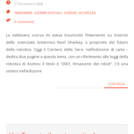
27 Dicembre 2008
HARDWARE
,
SCENARI DIGITALI
,
SCIENZE
,
SICUREZZA
0 Commenti
La settimana scorsa mi aveva incuriosito l’intervento su Science
dello scienziato britannico Noel Sharkey, a proposito del futuro
della robotica. Oggi il Corriere della Sera- nell’edizione di carta –
dedica due pagine a questo tema, con un riferimento alle leggi della
robotica di Asimov. Il titolo è “2001, l’invasione dei robot”. C’è una
sintesi nell’edizione
CONTINUA