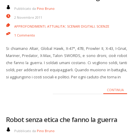
Pubblicato da
Pino Bruno
2 Novembre 2011
APPROFONDIMENTI
,
ATTUALITA'
,
SCENARI DIGITALI
,
SCIENZE
1 Commento
Si chiamano Altair, Global Hawk, X-47°, 47B, Prowler II, X-43, I-Gnat,
Mariner, Predator, X-Max, Talon SWORDS, e sono droni, cioè robot
che fanno la guerra. I soldati umani costano. Ci vogliono soldi, tanti
soldi, per addestrarli ed equipaggiarli. Quando muoiono in battaglia,
si aggiungono i costi sociali e politici. Per ogni caduto che torna in
CONTINUA
Robot senza etica che fanno la guerra
Pubblicato da
Pino Bruno