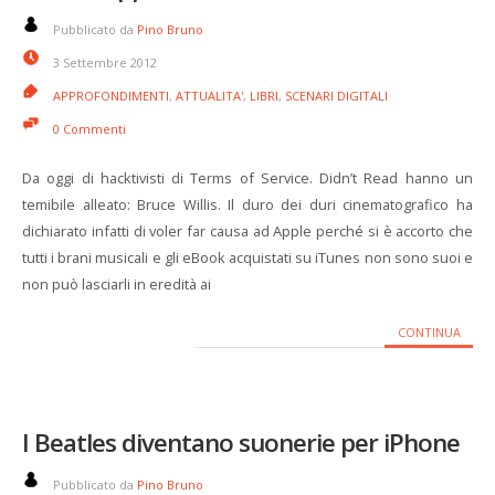
Pubblicato da
Pino Bruno
3 Settembre 2012
APPROFONDIMENTI
,
ATTUALITA'
,
LIBRI
,
SCENARI DIGITALI
0 Commenti
Da oggi di hacktivisti di Terms of Service. Didn’t Read hanno un
temibile alleato: Bruce Willis. Il duro dei duri cinematografico ha
dichiarato infatti di voler far causa ad Apple perché si è accorto che
tutti i brani musicali e gli eBook acquistati su iTunes non sono suoi e
non può lasciarli in eredità ai
CONTINUA
I Beatles diventano suonerie per iPhone
Pubblicato da
Pino Bruno