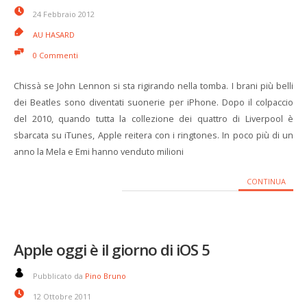
24 Febbraio 2012
AU HASARD
0 Commenti
Chissà se John Lennon si sta rigirando nella tomba. I brani più belli
dei Beatles sono diventati suonerie per iPhone. Dopo il colpaccio
del 2010, quando tutta la collezione dei quattro di Liverpool è
sbarcata su iTunes, Apple reitera con i ringtones. In poco più di un
anno la Mela e Emi hanno venduto milioni
CONTINUA
Apple oggi è il giorno di iOS 5
Pubblicato da
Pino Bruno
12 Ottobre 2011