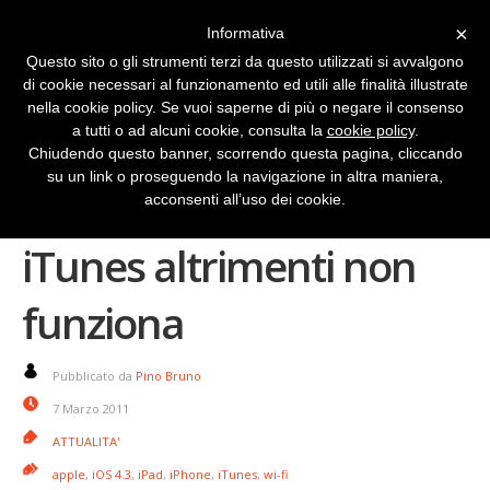
×
Informativa
Questo sito o gli strumenti terzi da questo utilizzati si avvalgono
di cookie necessari al funzionamento ed utili alle finalità illustrate
nella cookie policy. Se vuoi saperne di più o negare il consenso
a tutti o ad alcuni cookie, consulta la
cookie policy
.
Chiudendo questo banner, scorrendo questa pagina, cliccando
su un link o proseguendo la navigazione in altra maniera,
iOS 4.3: aggiornate
acconsenti all’uso dei cookie.
iTunes altrimenti non
funziona
Pubblicato da
Pino Bruno
7 Marzo 2011
ATTUALITA'
apple
,
iOS 4.3
,
iPad
,
iPhone
,
iTunes
,
wi-fi