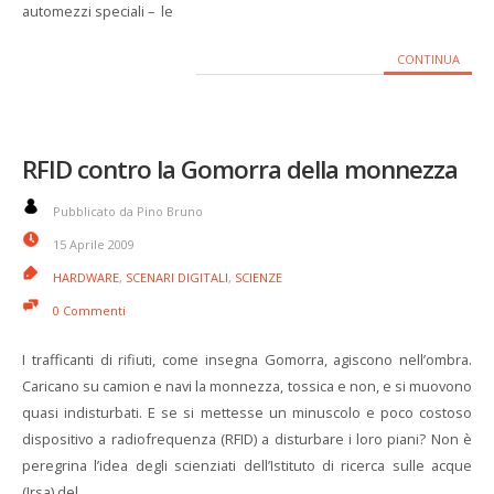
automezzi speciali – le
CONTINUA
RFID contro la Gomorra della monnezza
Pubblicato da Pino Bruno
15 Aprile 2009
HARDWARE
,
SCENARI DIGITALI
,
SCIENZE
0 Commenti
I trafficanti di rifiuti, come insegna Gomorra, agiscono nell’ombra.
Caricano su camion e navi la monnezza, tossica e non, e si muovono
quasi indisturbati. E se si mettesse un minuscolo e poco costoso
dispositivo a radiofrequenza (RFID) a disturbare i loro piani? Non è
peregrina l’idea degli scienziati dell’Istituto di ricerca sulle acque
(Irsa) del