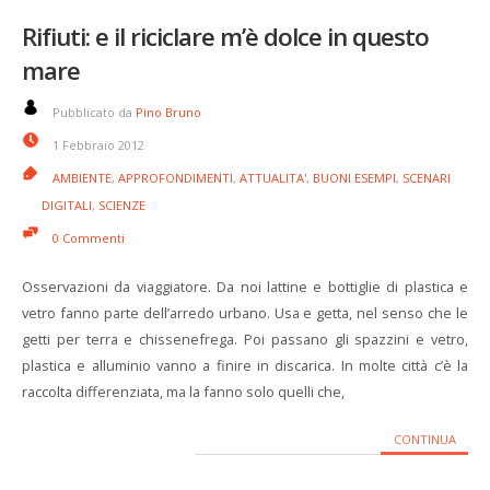
Rifiuti: e il riciclare m’è dolce in questo
mare
Pubblicato da
Pino Bruno
1 Febbraio 2012
AMBIENTE
,
APPROFONDIMENTI
,
ATTUALITA'
,
BUONI ESEMPI
,
SCENARI
DIGITALI
,
SCIENZE
0 Commenti
Osservazioni da viaggiatore. Da noi lattine e bottiglie di plastica e
vetro fanno parte dell’arredo urbano. Usa e getta, nel senso che le
getti per terra e chissenefrega. Poi passano gli spazzini e vetro,
plastica e alluminio vanno a finire in discarica. In molte città c’è la
raccolta differenziata, ma la fanno solo quelli che,
CONTINUA