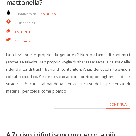
mattonella?
Pubblicato da
Pino Bruno
2 Ottobre 2013
AMBIENTE
0 Commenti
La televisione è proprio da gettar via? Non parliamo di contenuti
(anche se talvolta vien proprio voglia di sbarazzarsene, a causa della
ridondanza di trash) bensì di contenitori. Anzi, dei vecchi televisori
col tubo catodico. Se ne trovano ancora, purtroppo, agli angoli delle
strade. C’è chi li abbandona senza curarsi della presenza di
materiali pericolosi come piombo
CONTINUA
A Zurigo i rifiuti sono oro: ecco la più