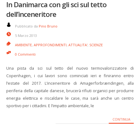
In Danimarca con gli sci sul tetto
dell’inceneritore
Pubblicato da
Pino Bruno
5 Marzo 2013
AMBIENTE
,
APPROFONDIMENTI
,
ATTUALITA'
,
SCIENZE
0 Commenti
Una pista da sci sul tetto del nuovo termovalorizzatore di
Copenhagen, i cui lavori sono cominciati ieri e finiranno entro
l’estate del 2017. L’inceneritore di Amagerforbrændingen, alla
periferia della capitale danese, brucerà rifiuti organici per produrre
energia elettrica e riscaldare le case, ma sarà anche un centro
sportivo per i cittadini. E l’impatto ambientale, le
CONTINUA