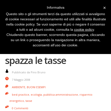
×
Informativa
Questo sito o gli strumenti terzi da questo utilizzati si avvalgono
di cookie necessari al funzionamento ed utili alle finalità illustrate
nella cookie policy. Se vuoi saperne di più o negare il consenso
a tutti o ad alcuni cookie, consulta la
cookie policy
.
Chiudendo questo banner, scorrendo questa pagina, cliccando
su un link o proseguendo la navigazione in altra maniera,
Il vento pulito che
acconsenti all’uso dei cookie.
spazza le tasse
Pubblicato da Pino Bruno
7 Maggio 2008
AMBIENTE
,
BUONI ESEMPI
best practice
,
ecologia
,
pubblica amministrazione
,
risparmio
energetico
,
tasse
0 Commenti