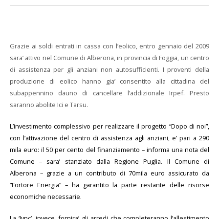
Grazie ai soldi entrati in cassa con l’eolico, entro gennaio del 2009
sara’ attivo nel Comune di Alberona, in provincia di Foggia, un centro
di assistenza per gli anziani non autosufficienti. I proventi della
produzione di eolico hanno gia’ consentito alla cittadina del
subappennino dauno di cancellare l’addizionale Irpef. Presto
saranno abolite Ici e Tarsu.
L’investimento complessivo per realizzare il progetto “Dopo di noi”,
con l’attivazione del centro di assistenza agli anziani, e’ pari a 290
mila euro: il 50 per cento del finanziamento – informa una nota del
Comune – sara’ stanziato dalla Regione Puglia. Il Comune di
Alberona – grazie a un contributo di 70mila euro assicurato da
“Fortore Energia” – ha garantito la parte restante delle risorse
economiche necessarie.
La ‘Ivpc’, invece, fornira’ gli arredi che completeranno l’allestimento