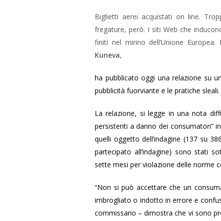
Biglietti aerei acquistati on line. 
fregature, però. I siti Web che inducon
finiti nel mirino dell’Unione Europea
Kuneva
,
ha pubblicato oggi una relazione su un’
pubblicità fuorviante e le pratiche sleali.
La relazione, si legge in una nota dif
persistenti a danno dei consumatori” in t
quelli oggetto dell’indagine (137 su 38
partecipato all’indagine) sono stati so
sette mesi per violazione delle norme c
“Non si può accettare che un consuma
imbrogliato o indotto in errore e confu
commissario – dimostra che vi sono prob