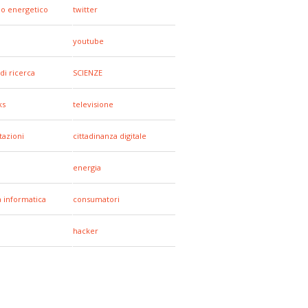
io energetico
twitter
youtube
di ricerca
SCIENZE
ks
televisione
tazioni
cittadinanza digitale
energia
a informatica
consumatori
hacker