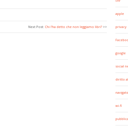
cnr
apple
Next Post:
Chi l’ha detto che non leggiamo libri?
>>
privacy
Facebo
google
social 
diritto 
navigato
wi-fi
pubblic