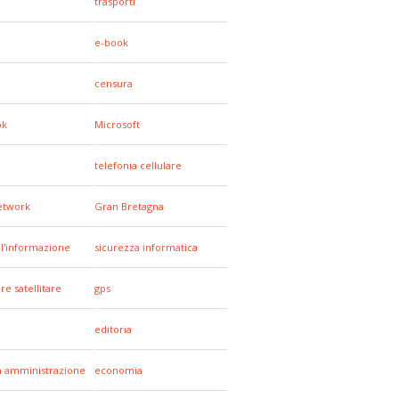
trasporti
e-book
censura
ok
Microsoft
telefonia cellulare
network
Gran Bretagna
all'informazione
sicurezza informatica
re satellitare
gps
editoria
a amministrazione
economia