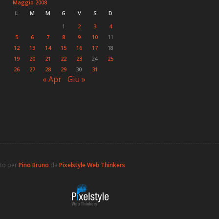
Maggio 2008
L
M
M
G
V
S
D
1
2
3
4
5
6
7
8
9
10
11
12
13
14
15
16
17
18
19
20
21
22
23
24
25
26
27
28
29
30
31
« Apr
Giu »
ato per
Pino Bruno
da
Pixelstyle Web Thinkers