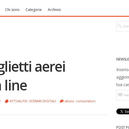
Chi sono
Categorie
Archivio
NEWSLE
lietti aerei
Inseris
aggior
 line
tua cas
08
ATTUALITA'
,
SCENARI DIGITALI
abuso
,
consumatori
,
POST P