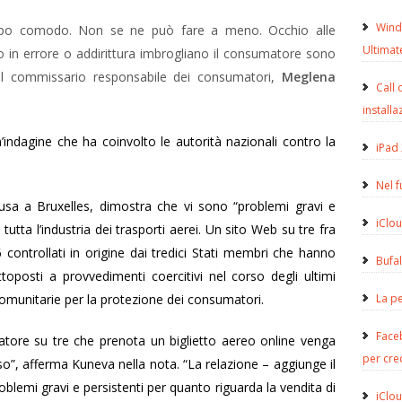
Wind
Troppo comodo. Non se ne può fare a meno. Occhio alle
Ultimat
o in errore o addirittura imbrogliano il consumatore sono
. Il commissario responsabile dei consumatori,
Meglena
Call 
installa
indagine che ha coinvolto le autorità nazionali contro la
iPad 
Nel 
fusa a Bruxelles, dimostra che vi sono “problemi gravi e
iClou
utta l’industria dei trasporti aerei. Un sito Web su tre fra
6 controllati in origine dai tredici Stati membri che hanno
Bufa
ttoposti a provvedimenti coercitivi nel corso degli ultimi
omunitarie per la protezione dei consumatori.
La pe
Face
tore su tre che prenota un biglietto aereo online venga
per cre
so”, afferma Kuneva nella nota. “La relazione – aggiunge il
lemi gravi e persistenti per quanto riguarda la vendita di
iClou