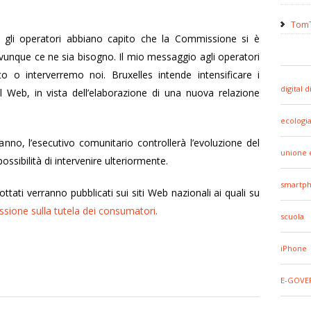
TomT
gli operatori abbiano capito che la Commissione si è
unque ce ne sia bisogno. Il mio messaggio agli operatori
to o interverremo noi. Bruxelles intende intensificare i
digital d
el Web, in vista dell’elaborazione di una nuova relazione
ecologi
nno, l’esecutivo comunitario controllerà l’evoluzione del
unione 
ossibilità di intervenire ulteriormente.
smartp
tati verranno pubblicati sui siti Web nazionali ai quali su
ione sulla tutela dei consumatori
.
scuola
iPhone
E-GOVE