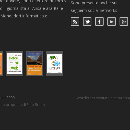
per dovere, sono direttore di Tom's
Sono presente anche sui
 il giornalista all'Ansa e alla Rai e
seguenti social networks :
per Mondadori Informatica e
 dal 2000
WordPress ospitato e tema cre
sono proprietà di Pino Bruno