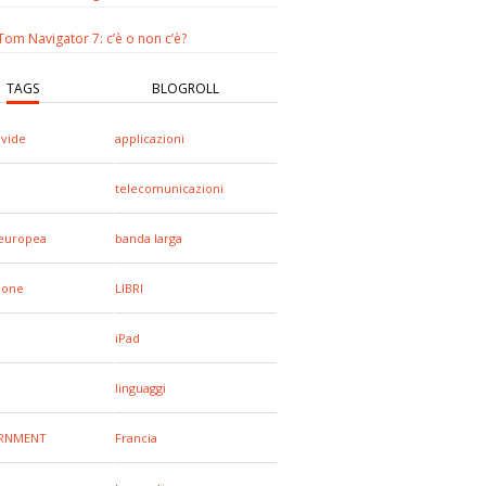
om Navigator 7: c’è o non c’è?
TAGS
BLOGROLL
ivide
applicazioni
a
telecomunicazioni
europea
banda larga
hone
LIBRI
iPad
linguaggi
RNMENT
Francia