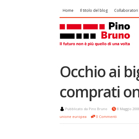
Home
Il titolo del blog
Collaboratori
Occhio ai big
comprati on
Pubblicato da Pino Bruno
8 Maggio 20
unione europea
0 Commenti