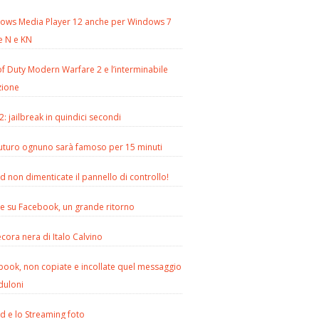
ows Media Player 12 anche per Windows 7
e N e KN
of Duty Modern Warfare 2 e l’interminabile
zione
2: jailbreak in quindici secondi
futuro ognuno sarà famoso per 15 minuti
d non dimenticate il pannello di controllo!
le su Facebook, un grande ritorno
cora nera di Italo Calvino
book, non copiate e incollate quel messaggio
duloni
d e lo Streaming foto