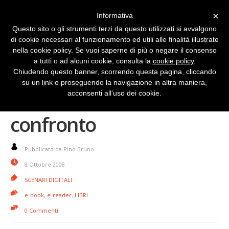
×
Informativa
Questo sito o gli strumenti terzi da questo utilizzati si avvalgono
di cookie necessari al funzionamento ed utili alle finalità illustrate
nella cookie policy. Se vuoi saperne di più o negare il consenso
a tutti o ad alcuni cookie, consulta la
cookie policy
.
Chiudendo questo banner, scorrendo questa pagina, cliccando
su un link o proseguendo la navigazione in altra maniera,
E-reader messi a
acconsenti all’uso dei cookie.
confronto
Pubblicato da Pino Bruno
8 Ottobre 2008
SCENARI DIGITALI
e-book
,
e-reader
,
LIBRI
0 Commenti