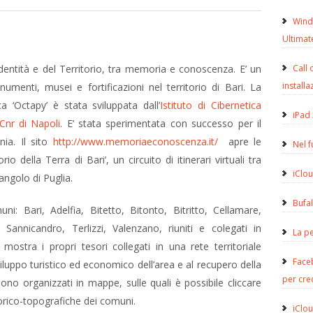
Wind
Ultimat
dentità e del Territorio, tra memoria e conoscenza. E’ un
Call 
installa
umenti, musei e fortificazioni nel territorio di Bari. La
a ‘Octapy’ è stata sviluppata dall’
Istituto di Cibernetica
iPad 
 Cnr di Napoli
. E’ stata sperimentata con successo per il
nia. Il sito
http://www.memoriaeconoscenza.it/
apre le
Nel 
rio della Terra di Bari’, un circuito di itinerari virtuali tra
iClou
 angolo di Puglia.
Bufa
i: Bari, Adelfia, Bitetto, Bitonto, Bitritto, Cellamare,
 Sannicandro, Terlizzi, Valenzano, riuniti e colegati in
La pe
stra i propri tesori collegati in una rete territoriale
Face
viluppo turistico ed economico dell’area e al recupero della
per cre
sono organizzati in mappe, sulle quali è possibile cliccare
torico-topografiche dei comuni.
iClou