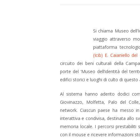
Si chiama Museo dell’I
viaggio attraverso mon
piattaforma tecnologic
(Icib) E. Caianiello del
circuito dei beni culturali della Campa
porte del ‘Museo dell’identità del territo
edifici storici e luoghi di culto di questo
Al sistema hanno aderito dodici comun
Giovinazzo, Molfetta, Palo del Colle,
network. Ciascun paese ha messo in mo
interattiva e condivisa, destinata allo s
memoria locale. I percorsi prestabiliti 
con il mouse e ricevere informazioni s