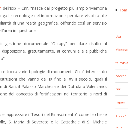
i
dell’Icib – Cnr, “nasce dal progetto più ampio ‘Memoria
TomT
a le tecnologie dell’informazione per dare visibilità alle
uliarità di una realtà geografica, offrendo così un servizio
ll’area in questione.
Usa
 di gestione documentale “Octapy” per dare risalto al
Microso
 disposizione, gratuitamente, ai comuni e alle pubbliche
a”.
televisi
 e tocca varie tipologie di monumenti. Chi è interessato
hacker
costruzioni che vanno dal IX fino al XVIII secolo, quali il
i di Bari, il Palazzo Marchesale dei Dottula a Valenzano,
cnr
ione del concetto di fortificazioni nel territorio a nord di
risparm
 per apprezzare i ‘Tesori del Rinascimento’: come le chiese
e-book
lle, S. Maria di Sovereto e la Cattedrale di S. Michele