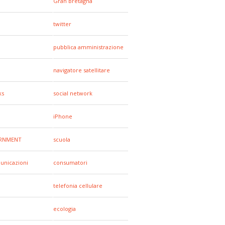
Gran Bretagna
twitter
pubblica amministrazione
navigatore satellitare
ks
social network
iPhone
RNMENT
scuola
unicazioni
consumatori
telefonia cellulare
ecologia