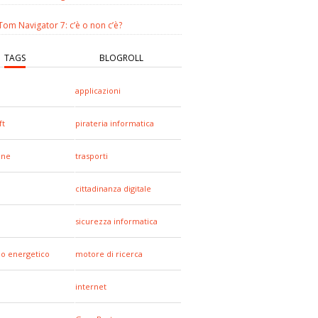
om Navigator 7: c’è o non c’è?
TAGS
BLOGROLL
applicazioni
ft
pirateria informatica
one
trasporti
cittadinanza digitale
sicurezza informatica
io energetico
motore di ricerca
internet