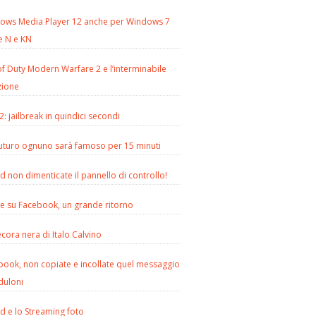
ows Media Player 12 anche per Windows 7
e N e KN
of Duty Modern Warfare 2 e l’interminabile
zione
2: jailbreak in quindici secondi
futuro ognuno sarà famoso per 15 minuti
d non dimenticate il pannello di controllo!
le su Facebook, un grande ritorno
cora nera di Italo Calvino
book, non copiate e incollate quel messaggio
duloni
d e lo Streaming foto