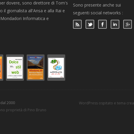
per dovere, sono direttore di Tom's
Sono presente anche sui
 il giornalista all'Ansa e alla Rai e
seguenti social networks :
per Mondadori Informatica e
 dal 2000
WordPress ospitato e tema cre
sono proprietà di Pino Bruno