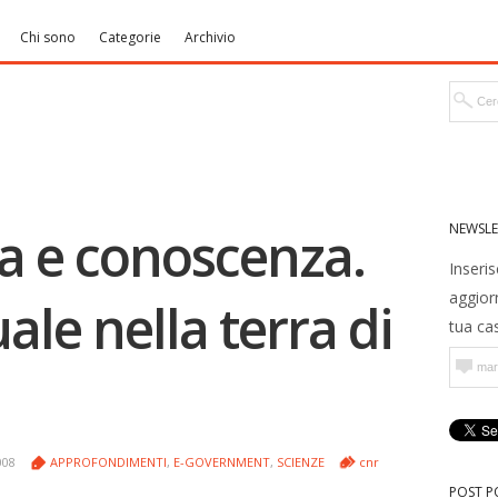
Chi sono
Categorie
Archivio
NEWSLE
a e conoscenza.
Inseris
aggior
ale nella terra di
tua cas
008
APPROFONDIMENTI
,
E-GOVERNMENT
,
SCIENZE
cnr
POST P