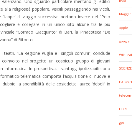
iPad
 Valenzano. Uno sguardo particolare meritano gli edifici
e alla religiosità popolare, visibili passeggiando nei vicoli,
blogger
Le ‘tappe’ di viaggio successive portano invece nel “Polo
cogliere e collegare in un unico sito alcune tra le più
apple
ovinciale “Corrado Giacquinto” di Bari, la Pinacoteca “De
vanna” di Bitonto.
google
 teatri. “La Regione Puglia e i singoli comuni”, conclude
WikiLea
 coinvolto nel progetto un cospicuo gruppo di giovani
in informatica. In prospettiva, i vantaggi ipotizzabili sono
SCIENZE
informatico-telematica comporta l’acquisizione di nuove e
E-GOVE
ubbio la spendibilità delle cosiddette lauree ‘deboli’ in
telecom
LIBRI
gps