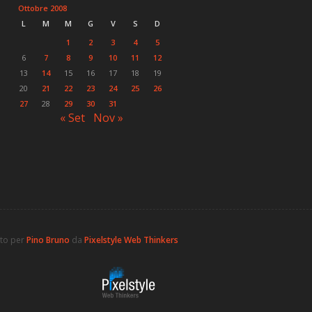
Ottobre 2008
L
M
M
G
V
S
D
1
2
3
4
5
6
7
8
9
10
11
12
13
14
15
16
17
18
19
20
21
22
23
24
25
26
27
28
29
30
31
« Set
Nov »
ato per
Pino Bruno
da
Pixelstyle Web Thinkers