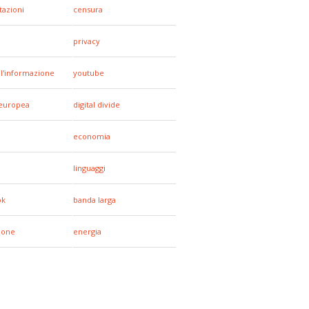
tazioni
censura
privacy
all'informazione
youtube
europea
digital divide
economia
linguaggi
ok
banda larga
hone
energia