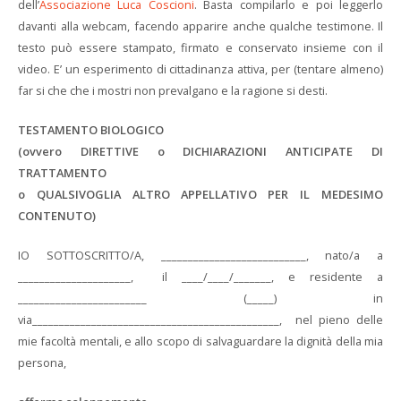
dell’
Associazione Luca Coscioni
. Basta compilarlo e poi leggerlo
davanti alla webcam, facendo apparire anche qualche testimone. Il
testo può essere stampato, firmato e conservato insieme con il
video. E’ un esperimento di cittadinanza attiva, per (tentare almeno)
far si che che i mostri non prevalgano e la ragione si desti.
TESTAMENTO BIOLOGICO
(ovvero DIRETTIVE o DICHIARAZIONI ANTICIPATE DI
TRATTAMENTO
o QUALSIVOGLIA ALTRO APPELLATIVO PER IL MEDESIMO
CONTENUTO)
IO SOTTOSCRITTO/A, ___________________________, nato/a a
_____________________, il ____/____/_______, e residente a
________________________ (_____) in
via______________________________________________, nel pieno delle
mie facoltà mentali, e allo scopo di salvaguardare la dignità della mia
persona,