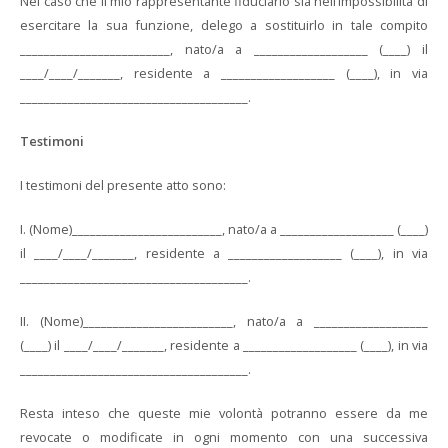
Nel caso che il mio rappresentante fiduciario sia nell’impossibilità di
esercitare la sua funzione, delego a sostituirlo in tale compito
_________________________, nato/a a ___________________ (____) il
____/____/_______, residente a ___________________ (____), in via
______________________________________.
Testimoni
I testimoni del presente atto sono:
I. (Nome)_________________________, nato/a a ___________________ (____)
il ____/____/_______, residente a ___________________ (____), in via
______________________________________.
II. (Nome)_________________________, nato/a a ___________________
(____) il ____/____/_______, residente a ___________________ (____), in via
______________________________________.
Resta inteso che queste mie volontà potranno essere da me
revocate o modificate in ogni momento con una successiva