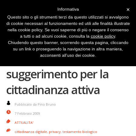
×
Informativa
Questo sito o gli strumenti terzi da questo utilizzati si avvalgono
di cookie necessari al funzionamento ed utili alle finalità illustrate
nella cookie policy. Se vuoi saperne di più o negare il consenso
a tutti o ad alcuni cookie, consulta la
cookie policy
.
Chiudendo questo banner, scorrendo questa pagina, cliccando
su un link o proseguendo la navigazione in altra maniera,
Testamento biologico:
acconsenti all’uso dei cookie.
suggerimento per la
cittadinanza attiva
Pubblicato da Pino Bruno
7 Febbraio 2009
ATTUALITA'
cittadinanza digitale
,
privacy
,
testamento biologico