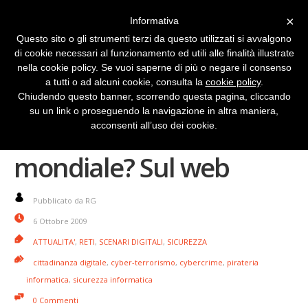
×
Informativa
Questo sito o gli strumenti terzi da questo utilizzati si avvalgono
di cookie necessari al funzionamento ed utili alle finalità illustrate
nella cookie policy. Se vuoi saperne di più o negare il consenso
a tutti o ad alcuni cookie, consulta la
cookie policy
.
Chiudendo questo banner, scorrendo questa pagina, cliccando
su un link o proseguendo la navigazione in altra maniera,
La prossima guerra
acconsenti all’uso dei cookie.
mondiale? Sul web
Pubblicato da RG
6 Ottobre 2009
ATTUALITA'
,
RETI
,
SCENARI DIGITALI
,
SICUREZZA
cittadinanza digitale
,
cyber-terrorismo
,
cybercrime
,
pirateria
informatica
,
sicurezza informatica
0 Commenti