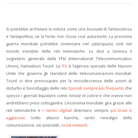
Si potrebbe archiviare la notizia come una
boutade
di fantascienza
e fantapolitica, se la fonte non fosse così autorevole. La prossima
guerra mondiale potrebbe cominciare nel
cyberspazio
, cioè nel
mondo invisibile delle reti telematiche. Lo dice a Ginevra il
segretario generale della
ITU
(International Telecommunication
Union), Hamadoun Touré.
La
ITU
è l’agenzia speciale delle Nazioni
Unite che governa gli standard delle telecomunicazioni mondiali.
Touré si dice preoccupato per la recrudescenza delle azioni di
disturbo e boicottaggio delle reti.
Episodi sempre più frequenti
, che
spesso i giornali liquidano come
notizie di colore
e che invece non
andrebbero presi sottogamba. L’economia mondiale gira grazie alle
reti telematiche e i
nemici digitali
diventano sempre
più bravi e
aggressivi
. Sotto attacco banche, centri nevralgici della
comunicazione, siti aziendali,
social network
.