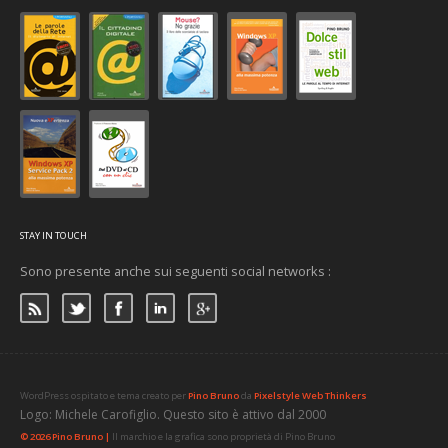
STAY IN TOUCH
Sono presente anche sui seguenti social networks :
WordPress ospitato e tema creato per
Pino Bruno
da
Pixelstyle Web Thinkers
Logo: Michele Carofiglio. Questo sito è attivo dal 2000
© 2026 Pino Bruno |
Il marchio e la grafica sono proprietà di Pino Bruno