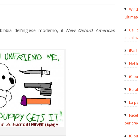
Wind
Ultimat
 bibbia dell’inglese moderno, il
New Oxford American
Call 
installa
iPad 
Nel 
iClou
Bufa
La pe
Face
per cre
iClou