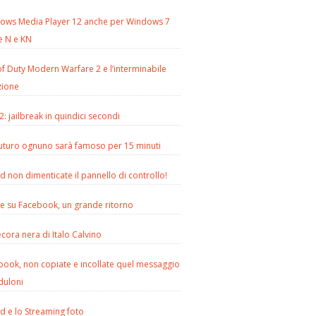
ows Media Player 12 anche per Windows 7
e N e KN
of Duty Modern Warfare 2 e l’interminabile
zione
2: jailbreak in quindici secondi
futuro ognuno sarà famoso per 15 minuti
d non dimenticate il pannello di controllo!
le su Facebook, un grande ritorno
cora nera di Italo Calvino
book, non copiate e incollate quel messaggio
duloni
d e lo Streaming foto