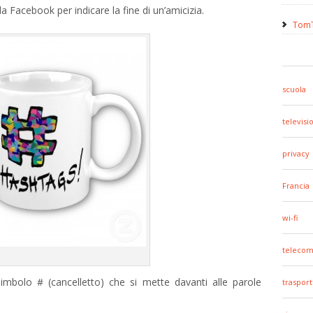
a Facebook per indicare la fine di un’amicizia.
TomT
scuola
televisi
privacy
Francia
wi-fi
telecom
 simbolo # (cancelletto) che si mette davanti alle parole
trasport