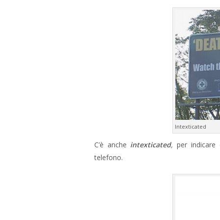
Intexticated
C’è anche
intexticated
,
per indicare
telefono.