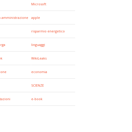
Microsoft
a amministrazione
apple
a
risparmio energetico
arga
linguaggi
ok
WikiLeaks
hone
economia
SCIENZE
tazioni
e-book