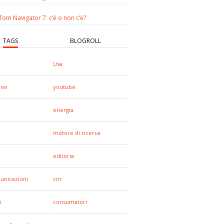
om Navigator 7: c’è o non c’è?
TAGS
BLOGROLL
Usa
one
youtube
energia
motore di ricerca
editoria
unicazioni
cnr
i
consumatori