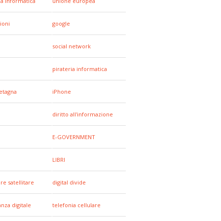
za informatica
unione europea
ioni
google
social network
pirateria informatica
etagna
iPhone
diritto all'informazione
E-GOVERNMENT
LIBRI
re satellitare
digital divide
anza digitale
telefonia cellulare