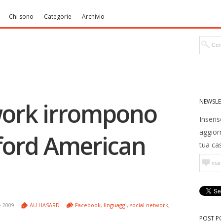
Chi sono
Categorie
Archivio
NEWSLE
twork irrompono
Inseris
aggior
ford American
tua cas
 2009
AU HASARD
Facebook
,
linguaggi
,
social network
,
POST P