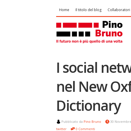
Home
Il titolo del blog
Collaboratori
I social ne
nel New Ox
Dictionary
Pubblicato da
Pino Bruno
30 Novembre
twitter
0 Commenti