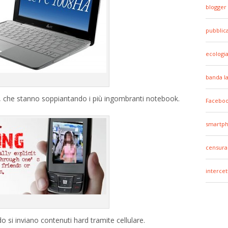
blogger
pubblic
ecologi
banda l
, che stanno soppiantando i più ingombranti notebook.
Facebo
smartp
censura
intercet
o si inviano contenuti hard tramite cellulare.