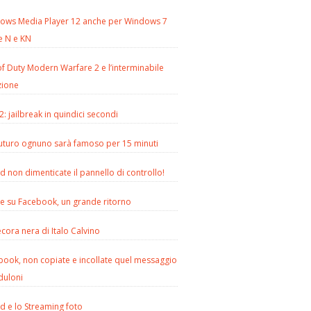
ows Media Player 12 anche per Windows 7
e N e KN
of Duty Modern Warfare 2 e l’interminabile
zione
2: jailbreak in quindici secondi
futuro ognuno sarà famoso per 15 minuti
d non dimenticate il pannello di controllo!
le su Facebook, un grande ritorno
cora nera di Italo Calvino
book, non copiate e incollate quel messaggio
duloni
d e lo Streaming foto