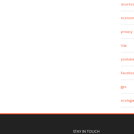
sicurez
econom
privacy
Usa
youtub
Facebo
gps
ecologi
STAY IN TOUCH