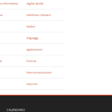
za informatica
digital divide
ia
telefonia cellulare
twitter
linguaggi
e
applicazioni
ok
Francia
telecomunicazioni
a
internet
CALENDARIO