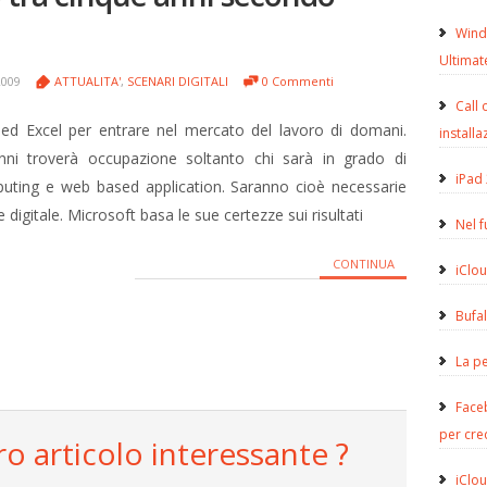
Wind
Ultimat
2009
ATTUALITA'
,
SCENARI DIGITALI
0 Commenti
Call 
ed Excel per entrare nel mercato del lavoro di domani.
installa
nni troverà occupazione soltanto chi sarà in grado di
iPad 
puting e web based application. Saranno cioè necessarie
igitale. Microsoft basa le sue certezze sui risultati
Nel 
CONTINUA
iClou
Bufa
La pe
Face
per cre
ro articolo interessante ?
iClou