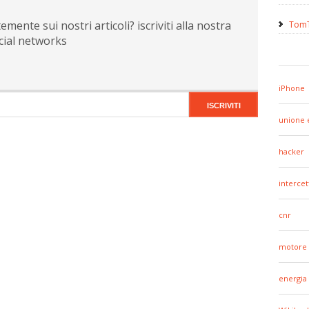
ente sui nostri articoli? iscriviti alla nostra
TomT
cial networks
iPhone
unione 
hacker
intercet
cnr
motore 
energia