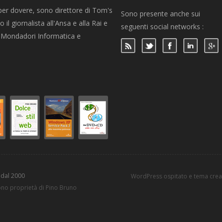
per dovere, sono direttore di Tom's
Sono presente anche sui
 il giornalista all'Ansa e alla Rai e
seguenti social networks :
per Mondadori Informatica e
 dal 2000
WordPress ospitato e tema cre
sono proprietà di Pino Bruno