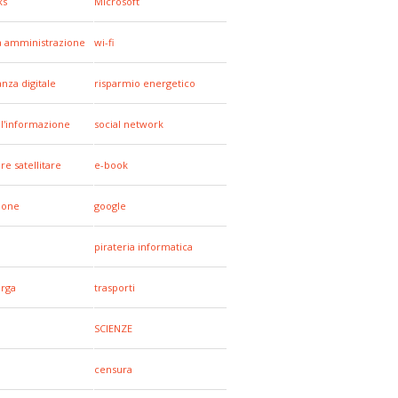
ks
Microsoft
a amministrazione
wi-fi
anza digitale
risparmio energetico
all'informazione
social network
re satellitare
e-book
hone
google
pirateria informatica
arga
trasporti
SCIENZE
censura