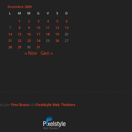
Dicembre 2009
L
M
M
G
V
S
D
1
2
3
4
5
6
7
8
9
10
11
12
13
14
15
16
17
18
19
20
21
22
23
24
25
26
27
28
29
30
31
« Nov
Gen »
ato per
Pino Bruno
da
Pixelstyle Web Thinkers