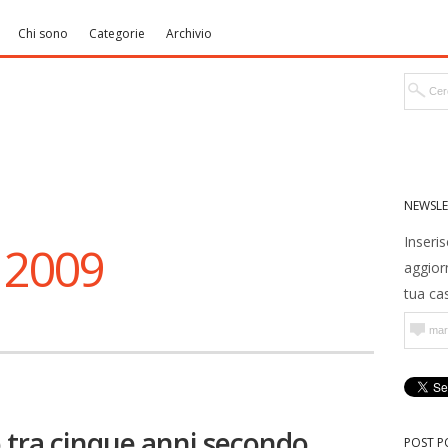
Chi sono
Categorie
Archivio
NEWSLE
Inseris
 2009
aggior
tua cas
o tra cinque anni secondo
POST P