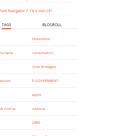
om Navigator 7: c’è o non c’è?
TAGS
BLOGROLL
televisione
europea
consumatori
Gran Bretagna
tazioni
E-GOVERNMENT
apple
di ricerca
editoria
LIBRI