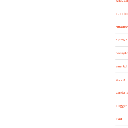
WikiLea
pubblic
cittadin
diritto 
navigato
smartp
scuola
banda l
blogger
iPad