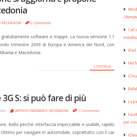
cedonia
Wind
Ultimat
RECENSIONI
0 Commenti
Call 
gratuitamente software e mappe. La nuova versione 1.1
installa
ondo trimestre 2009 di Europa e America del Nord, con
iPad 
di Albania e Macedonia.
Nel 
CONTINUA
iClou
Bufa
G S: si può fare di più
La pe
2009
APPROFONDIMENTI
,
RECENSIONI
1 Commento
Face
per cre
ne. Bello perché: interfaccia impeccabile e usabile, rapido
. Ottimo per navigare in automobile, soprattutto con il car
iClou