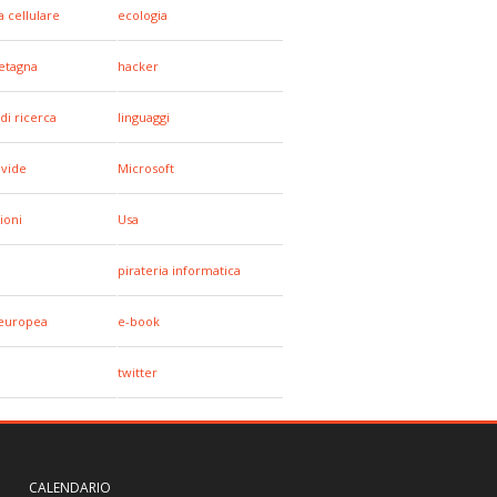
a cellulare
ecologia
etagna
hacker
di ricerca
linguaggi
ivide
Microsoft
ioni
Usa
pirateria informatica
europea
e-book
twitter
CALENDARIO