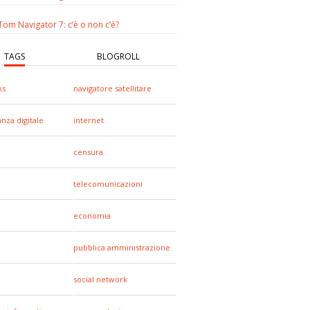
om Navigator 7: c’è o non c’è?
TAGS
BLOGROLL
ks
navigatore satellitare
anza digitale
internet
censura
telecomunicazioni
economia
pubblica amministrazione
e
social network