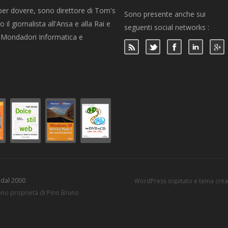
per dovere, sono direttore di Tom's
Sono presente anche sui
 il giornalista all'Ansa e alla Rai e
seguenti social networks :
per Mondadori Informatica e
 dal 2000
WordPress ospitato e tema cre
sono proprietà di Pino Bruno