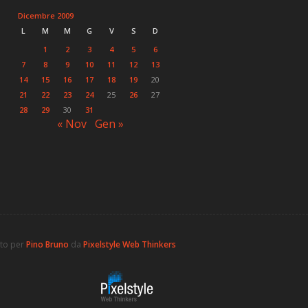
Dicembre 2009
L
M
M
G
V
S
D
1
2
3
4
5
6
7
8
9
10
11
12
13
14
15
16
17
18
19
20
21
22
23
24
25
26
27
28
29
30
31
« Nov
Gen »
ato per
Pino Bruno
da
Pixelstyle Web Thinkers