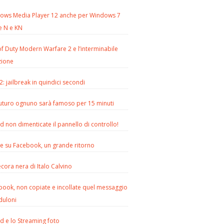
ows Media Player 12 anche per Windows 7
e N e KN
of Duty Modern Warfare 2 e l’interminabile
zione
2: jailbreak in quindici secondi
futuro ognuno sarà famoso per 15 minuti
d non dimenticate il pannello di controllo!
le su Facebook, un grande ritorno
cora nera di Italo Calvino
book, non copiate e incollate quel messaggio
duloni
d e lo Streaming foto