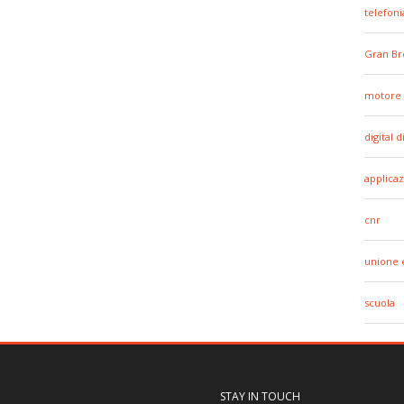
telefoni
Gran Br
motore 
digital d
applicaz
cnr
unione 
scuola
STAY IN TOUCH