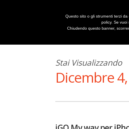
Home
Il titolo del blog
Collaboratori
Questo sito o gli strumenti terzi da 
policy. Se vuoi
Chiudendo questo banner, scorrend
Stai Visualizzando
Dicembre 4,
iGO My way per iPho