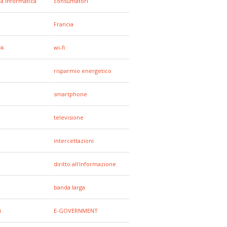
za informatica
consumatori
Francia
ok
wi-fi
risparmio energetico
smartphone
televisione
intercettazioni
diritto all'informazione
banda larga
i
E-GOVERNMENT