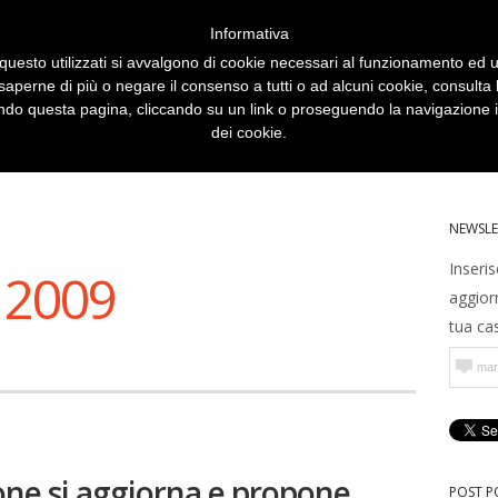
Informativa
Chi sono
Categorie
Archivio
questo utilizzati si avvalgono di cookie necessari al funzionamento ed utili
 saperne di più o negare il consenso a tutti o ad alcuni cookie, consulta
o questa pagina, cliccando su un link o proseguendo la navigazione in
dei cookie.
NEWSLE
Inseris
 2009
aggior
tua cas
ne si aggiorna e propone
POST P