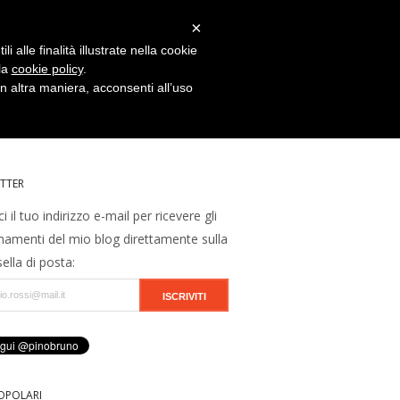
×
 alle finalità illustrate nella cookie
 la
cookie policy
.
 altra maniera, acconsenti all’uso
TTER
ci il tuo indirizzo e-mail per ricevere gli
namenti del mio blog direttamente sulla
ella di posta:
OPOLARI