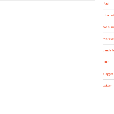
iPad
internet
social 
Microso
banda l
LIBRI
blogger
twitter