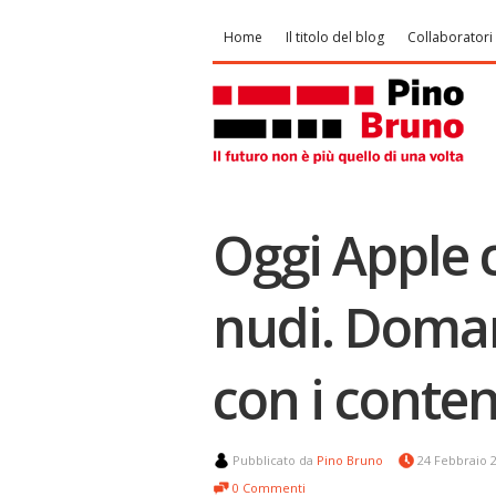
Home
Il titolo del blog
Collaboratori
Oggi Apple c
nudi. Doman
con i conten
Pubblicato da
Pino Bruno
24 Febbraio 
0 Commenti