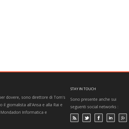
STAY IN TOUCH
per dovere, sono direttore di Tom's
Sono presente anche sui
 il giornalista all'Ansa e alla Rai e
seguenti social networks :
per Mondadori Informatica e