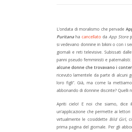
L’ondata di moralismo che pervade
Ap
Puritana
ha
cancellato
da
App Store
p
si vedevano donnine in bikini o con i s
giornali e reti televisive. Subissati dall
panni pseudo femministi e paternalisti:
alcune donne che trovavano i conten
ricevuto lamentele da parte di alcuni g
loro figli”. Già, ma come la mettiamo
abbonando di donnine discinte? Quelli n
Apriti cielo! E noi che siamo, dice 
un’applicazione che permette ai lettori
virtualmente le cosiddette
Bild Girl
, c
prima pagina del giornale. Per gli abbo