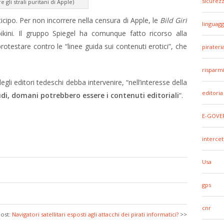
sicurez
e gli strali puritani di Apple)
ticipo. Per non incorrere nella censura di Apple, le
Bild Girl
linguagg
ikini. Il gruppo Spiegel ha comunque fatto ricorso alla
rotestare contro le “linee guida sui contenuti erotici”, che
pirateri
risparm
gli editori tedeschi debba intervenire, “nell’interesse della
editoria
udi, domani potrebbero essere i contenuti editoriali
“.
E-GOVE
intercet
Usa
gps
cnr
Post:
Navigatori satellitari esposti agli attacchi dei pirati informatici?
>>