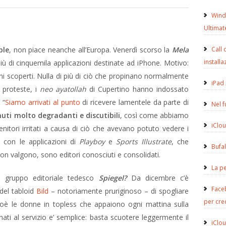
Wind
Ultimat
ple
, non piace neanche all’Europa. Venerdì scorso la
Mela
Call 
installa
iù di cinquemila applicazioni destinate ad iPhone. Motivo:
eni scoperti. Nulla di più di ciò che propinano normalmente
iPad 
e proteste, i
neo ayatollah
di Cupertino hanno indossato
 “
Siamo arrivati al punto
di ricevere lamentele da parte di
Nel 
uti molto degradanti e discutibili
, così come abbiamo
iClou
enitori irritati a causa di ciò che avevano potuto vedere i
 con le applicazioni di
Playboy
e
Sports Illustrate
, che
Bufa
on valgono, sono editori conosciuti e consolidati.
La pe
il gruppo editoriale tedesco
Spiegel?
Da dicembre c’è
Face
 del tabloid
Bild
– notoriamente pruriginoso – di spogliare
per cre
ioè le donne in topless che appaiono ogni mattina sulla
nati al servizio e’ semplice: basta scuotere leggermente il
iClou