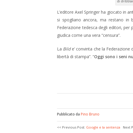
di dribblar
L’editore Axel Springer ha giocato in an
si spogliano ancora, ma restano in b
Federazione tedesca degli editori, per p
giudica come una vera “censura”.
La
Bild
e’ convinta che la Federazione de
libertà di stampa”. “
Oggi sono i seni n
Pubblicato da
Pino Bruno
<< Previous Post:
Google e la sentenza
Next 