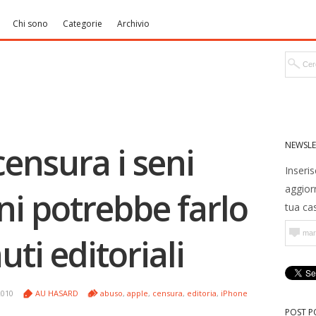
Chi sono
Categorie
Archivio
NEWSLE
ensura i seni
Inseris
aggior
i potrebbe farlo
tua cas
uti editoriali
2010
AU HASARD
abuso
,
apple
,
censura
,
editoria
,
iPhone
POST P