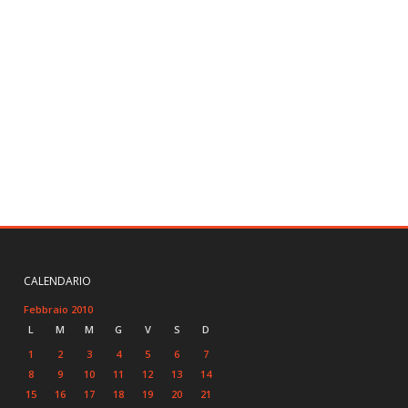
CALENDARIO
Febbraio 2010
L
M
M
G
V
S
D
1
2
3
4
5
6
7
8
9
10
11
12
13
14
15
16
17
18
19
20
21