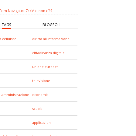
om Navigator 7: c’è o non c’è?
TAGS
BLOGROLL
a cellulare
diritto all'informazione
cittadinanza digitale
unione europea
televisione
a amministrazione
economia
scuola
i
applicazioni