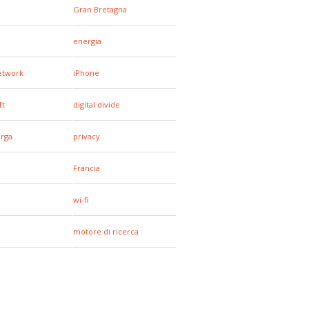
Gran Bretagna
energia
network
iPhone
ft
digital divide
arga
privacy
Francia
wi-fi
motore di ricerca