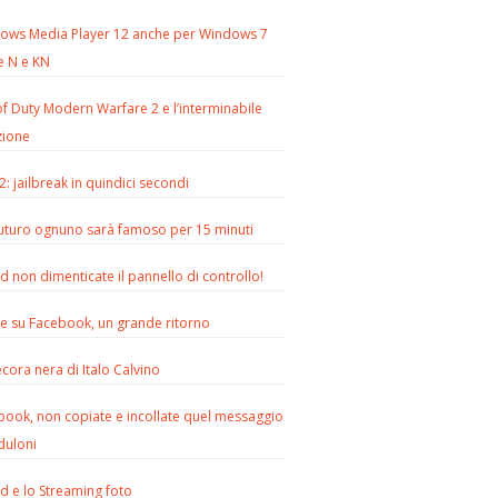
ows Media Player 12 anche per Windows 7
e N e KN
of Duty Modern Warfare 2 e l’interminabile
zione
2: jailbreak in quindici secondi
futuro ognuno sarà famoso per 15 minuti
d non dimenticate il pannello di controllo!
le su Facebook, un grande ritorno
cora nera di Italo Calvino
book, non copiate e incollate quel messaggio
duloni
d e lo Streaming foto