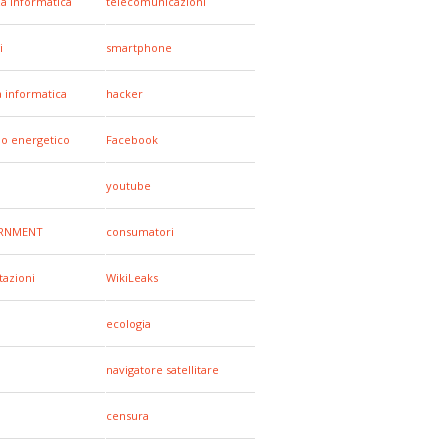
za informatica
telecomunicazioni
i
smartphone
a informatica
hacker
io energetico
Facebook
youtube
RNMENT
consumatori
tazioni
WikiLeaks
ecologia
navigatore satellitare
censura