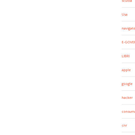
scuola
Usa
navigato
E-GOVE
LIBRI
apple
google
hacker
consuma
cnr