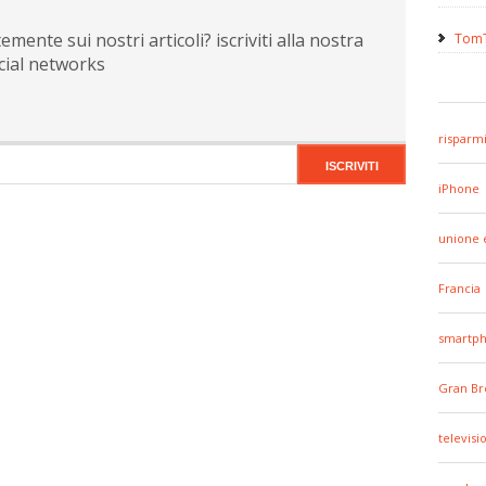
ente sui nostri articoli? iscriviti alla nostra
TomT
cial networks
risparm
iPhone
unione 
Francia
smartp
Gran Br
televisi