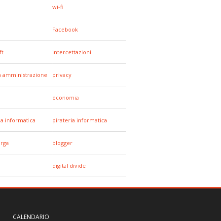
wi-fi
Facebook
ft
intercettazioni
a amministrazione
privacy
economia
za informatica
pirateria informatica
arga
blogger
digital divide
CALENDARIO