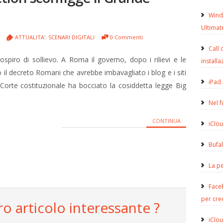
Wind
Ultimat
0
ATTUALITA'
,
SCENARI DIGITALI
0 Commenti
Call 
ospiro di sollievo. A Roma il governo, dopo i rilievi e le
installa
tto il decreto Romani che avrebbe imbavagliato i blog e i siti
iPad 
 Corte costituzionale ha bocciato la cosiddetta legge Big
Nel 
CONTINUA
iClou
Bufa
La pe
Face
per cre
ro articolo interessante ?
iClou