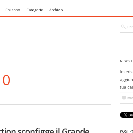
Chi sono
Categorie
Archivio
NEWSLE
Inseris
10
aggior
tua cas
ction sconfigge il Grande
POST P