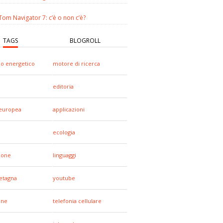
om Navigator 7: c’è o non c’è?
TAGS
BLOGROLL
io energetico
motore di ricerca
editoria
europea
applicazioni
ecologia
hone
linguaggi
etagna
youtube
one
telefonia cellulare