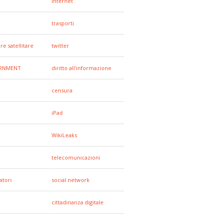
internet
trasporti
re satellitare
twitter
RNMENT
diritto all'informazione
censura
iPad
WikiLeaks
telecomunicazioni
tori
social network
cittadinanza digitale