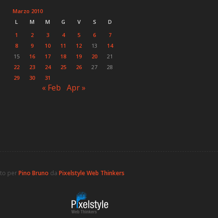
Marzo 2010
L
M
M
G
V
S
D
1
2
3
4
5
6
7
8
9
10
11
12
13
14
15
16
17
18
19
20
21
22
23
24
25
26
27
28
29
30
31
« Feb
Apr »
ato per
Pino Bruno
da
Pixelstyle Web Thinkers