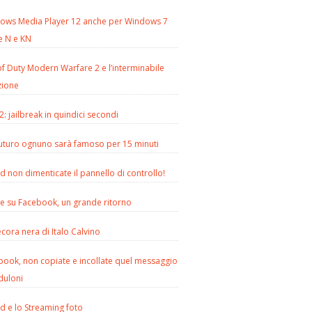
ows Media Player 12 anche per Windows 7
e N e KN
of Duty Modern Warfare 2 e l’interminabile
zione
2: jailbreak in quindici secondi
futuro ognuno sarà famoso per 15 minuti
d non dimenticate il pannello di controllo!
le su Facebook, un grande ritorno
cora nera di Italo Calvino
book, non copiate e incollate quel messaggio
duloni
d e lo Streaming foto