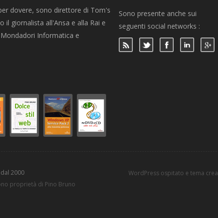
per dovere, sono direttore di Tom's
Sono presente anche sui
 il giornalista all'Ansa e alla Rai e
seguenti social networks :
per Mondadori Informatica e
 dal 2000
WordPress ospitato e tema cre
sono proprietà di Pino Bruno