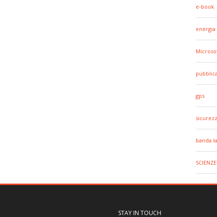
e-book
energia
Microso
pubblic
gps
sicurez
banda l
SCIENZE
STAY IN TOUCH