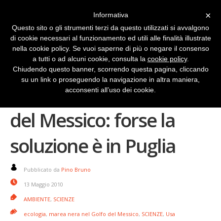
×
Informativa
Questo sito o gli strumenti terzi da questo utilizzati si avvalgono
di cookie necessari al funzionamento ed utili alle finalità illustrate
nella cookie policy. Se vuoi saperne di più o negare il consenso
a tutti o ad alcuni cookie, consulta la
cookie policy
.
Chiudendo questo banner, scorrendo questa pagina, cliccando
su un link o proseguendo la navigazione in altra maniera,
Marea nera nel Golfo
acconsenti all’uso dei cookie.
del Messico: forse la
soluzione è in Puglia
Pubblicato da
Pino Bruno
13 Maggio 2010
AMBIENTE
,
SCIENZE
ecologia
,
marea nera nel Golfo del Messico
,
SCIENZE
,
Usa