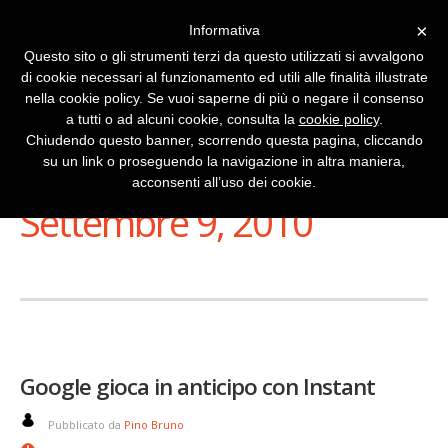
×
Informativa
Questo sito o gli strumenti terzi da questo utilizzati si avvalgono
di cookie necessari al funzionamento ed utili alle finalità illustrate
nella cookie policy. Se vuoi saperne di più o negare il consenso
a tutti o ad alcuni cookie, consulta la
cookie policy
.
Chiudendo questo banner, scorrendo questa pagina, cliccando
su un link o proseguendo la navigazione in altra maniera,
Stai Visualizzando
acconsenti all’uso dei cookie.
Settembre 9, 2010
Google gioca in anticipo con Instant
Pubblicato da
Pino Bruno