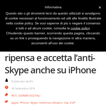
×
Informativa
Questo sito o gli strumenti terzi da questo utilizzati si avvalgono
di cookie necessari al funzionamento ed utili alle finalità illustrate
nella cookie policy. Se vuoi saperne di più o negare il consenso
a tutti o ad alcuni cookie, consulta la
cookie policy
.
Chiudendo questo banner, scorrendo questa pagina, cliccando
su un link o proseguendo la navigazione in altra maniera,
Google Voice: Apple ci
acconsenti all’uso dei cookie.
ripensa e accetta l’anti-
Skype anche su iPhone
Pubblicato da RG
18 Settembre 2010
RETI
,
SCENARI DIGITALI
apple
,
iPhone
,
Skype
,
telefonia cellulare
,
Usa
,
VoIP